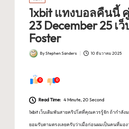
in
1xbit แทงบอลคืนนี้ ค
23 December 25 เว็บ
Foster
By
Stephen Sanders
10 ธันวาคม 2025
Posted
by
0
0
Read Time:
4 Minute, 20 Second
1xbit เว็บเดิมพันสายคริปโตที่คุณควรรู้จัก ถ้ากำ
ยอมรับตามตรงเลยครับว่าเมื่อก่อนผมเป็นคนที่มองว่า