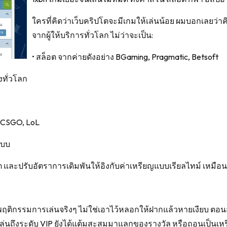
ใครที่คิดว่าเว็บคริปโตจะมีเกมให้เล่นน้อย ผมบอกเลยว่าค
จากผู้ให้บริการทั่วโลก ไม่ว่าจะเป็น:
• สล็อต จากค่ายดังอย่าง BGaming, Pragmatic, Betsoft
งทั่วโลก
CSGO, LoL
แบบ
ต และปรับอัตราการเดิมพันให้อิงกับค่าเหรียญแบบเรียลไทม์ เหมือน
ับพฤติกรรมการเล่นจริงๆ ไม่ใช่เอาไว้หลอกให้ฝากแล้วหายเงียบ ตอ
ะพอเล่นถึงระดับ VIP ยังได้แต้มสะสมมาแลกของรางวัล หรือถอนเป็นเห