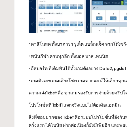
• คาสิโนสด ทั้งบาคาร่า รูเล็ต แบล็กแจ็ค จากโต๊ะจริ
• พนันกีฬา ครบทุกลีก ทั้งบอล บาส เทนนิส
• อีสปอร์ต ที่เดิมพันได้ทั้งเกมดังอย่าง Dota2,
pgslot
• เกมตัวเลข เกมเสี่ยงโชค เกมทายผล มีให้เลือกทุก
ความเจ๋ง1xbet คือ ทุกเกมรองรับการจ่ายด้วยคริปโ
โปรโมชั่นที่ 1xbit1 แจกจริงแบบไม่ต้องง้อแอดมิน
สิ่งที่ชอบมากของ 1xbet คือระบบโปรโมชั่นที่อิงก
ครั้งแรก ได้โบนัส ฝากต่อเนื่องก็ยังมีเพิ่มอีก แล