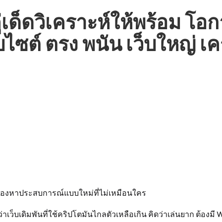
ู่เด็ดวิเคราะห์ให้พร้อม โอ
ไซต์ ตรง พนัน เว็บใหญ่ เค
ลังมองหาประสบการณ์แบบใหม่ที่ไม่เหมือนใคร
เว็บเดิมพันที่ใช้คริปโตมันไกลตัวเหลือเกิน คิดว่าเล่นยาก ต้องมี