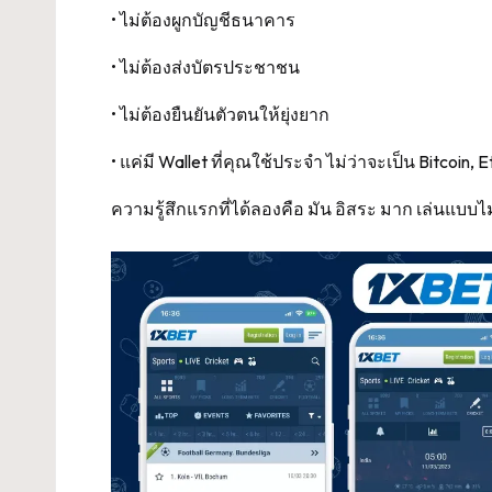
• ไม่ต้องผูกบัญชีธนาคาร
• ไม่ต้องส่งบัตรประชาชน
• ไม่ต้องยืนยันตัวตนให้ยุ่งยาก
• แค่มี Wallet ที่คุณใช้ประจำ ไม่ว่าจะเป็น Bitcoin,
ความรู้สึกแรกที่ได้ลองคือ มัน อิสระ มาก เล่นแบบไ