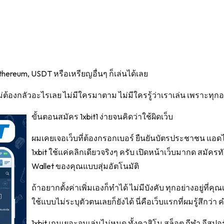
 Ethereum, USDT หรือเหรียญอื่นๆ ก็เล่นได้เลย
ม่ต้องกลัวอะไรเลย ไม่มีใครมาตาม ไม่มีใครรู้ว่าเราเล่น เพราะทุกอ
ขั้นตอนสมัคร 1xbit1 ง่ายจนคิดว่าใช้ผิดเว็บ
ผมเคยเจอเว็บที่ต้องกรอกเบอร์ ยืนยันบัตรประชาชน แอดไลน์
1xbit ใช้แค่คลิกเดียวจริงๆ ครับ เปิดหน้าเว็บมากด สมัครท
Wallet ของคุณแบบสุ่มอัตโนมัติ
ถ้าอยากตั้งค่าเพิ่มเองก็ทำได้ ไม่มีบังคับ ทุกอย่างอยู่ที
ใช้แบบไม่ระบุตัวตนเลยก็ยังได้ นี่คือเว็บแรกที่ผมรู้สึกว่
1xbit เกมเยอะจนเล่นไม่หมด ทั้งคาสิโน สล็อต กีฬา อีสปอ