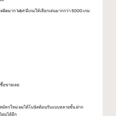
ิดผิดมาก 1xbit มีเกมให้เลือกเล่นมากกว่า 5000 เกม
ซื้อขายเลย
นสมัครใหม่ ผมได้โบนัสต้อนรับแบบหลายขั้น ฝาก
รียญได้อีก