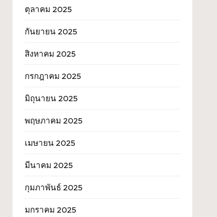
ตุลาคม 2025
กันยายน 2025
สิงหาคม 2025
กรกฎาคม 2025
มิถุนายน 2025
พฤษภาคม 2025
เมษายน 2025
มีนาคม 2025
กุมภาพันธ์ 2025
มกราคม 2025