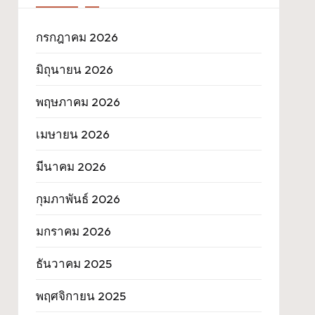
กรกฎาคม 2026
มิถุนายน 2026
พฤษภาคม 2026
เมษายน 2026
มีนาคม 2026
กุมภาพันธ์ 2026
มกราคม 2026
ธันวาคม 2025
พฤศจิกายน 2025