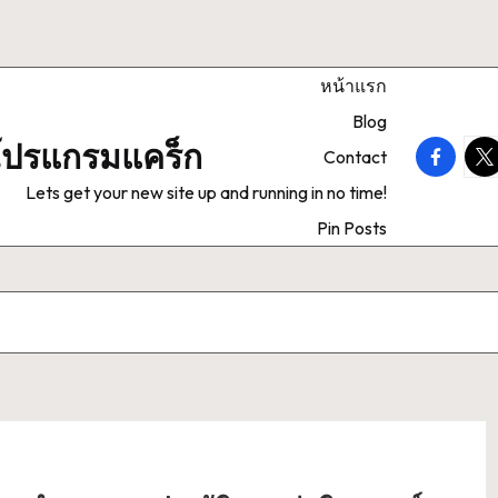
หน้าแรก
Blog
มโปรแกรมแคร็ก
faceboo
twi
Contact
Lets get your new site up and running in no time!
Pin Posts