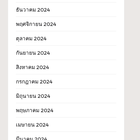
ธันวาคม 2024
พฤศจิกายน 2024
ตุลาคม 2024
กันยายน 2024
สิงหาคม 2024
กรกฎาคม 2024
มิถุนายน 2024
พฤษภาคม 2024
เมษายน 2024
มีนาคม 2024