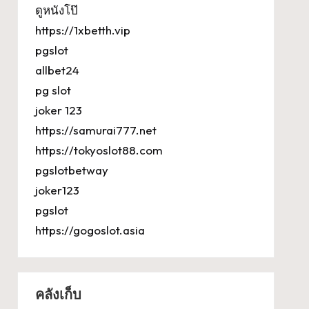
ดูหนังโป๊
https://1xbetth.vip
pgslot
allbet24
pg slot
joker 123
https://samurai777.net
https://tokyoslot88.com
pgslotbetway
joker123
pgslot
https://gogoslot.asia
คลังเก็บ