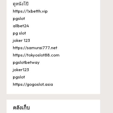
ดูหนังโป๊
https://1xbetth.vip
pgslot
allbet24
pg slot
joker 123
https://samurai777.net
https://tokyoslot88.com
pgslotbetway
joker123
pgslot
https://gogoslot.asia
คลังเก็บ