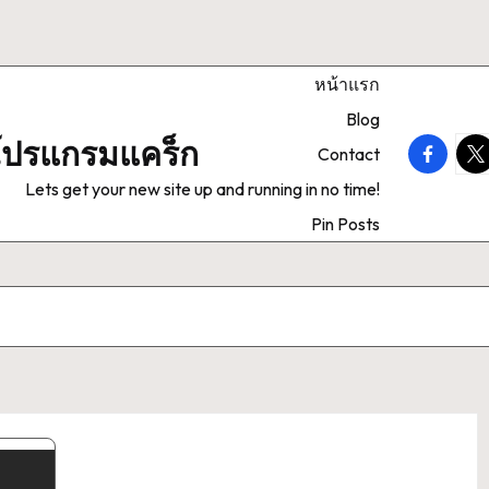
หน้าแรก
Blog
มโปรแกรมแคร็ก
faceboo
twi
Contact
Lets get your new site up and running in no time!
Pin Posts