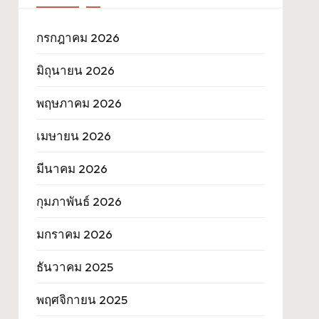
กรกฎาคม 2026
มิถุนายน 2026
พฤษภาคม 2026
เมษายน 2026
มีนาคม 2026
กุมภาพันธ์ 2026
มกราคม 2026
ธันวาคม 2025
พฤศจิกายน 2025