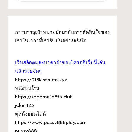
การบรรลุเป้าหมายมักมากับการตัดสินใจของ
เราในเวลาที่เรารับมันอย่างจริงใจ
เว็บสล็อตและบาคาร่าของโครตดีเว็บนี้เล่น
แล้วรวยจัดๆ
https://918kissauto.xyz
หนังชนโรง
https://sagame168th.club
joker123
ดูหนังออนไลน์
https://www.pussy888play.com
pussy888