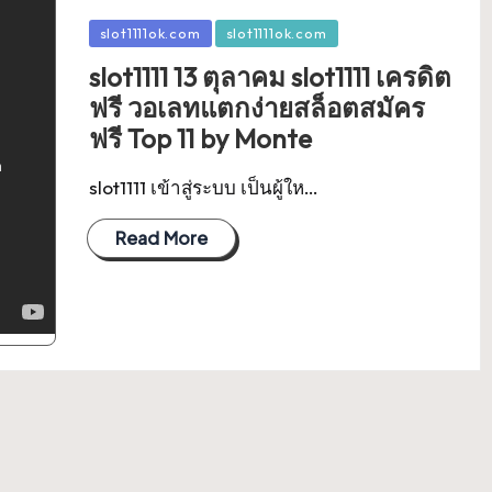
Posted
slot1111ok.com
slot1111ok.com
in
slot1111 13 ตุลาคม slot1111 เครดิต
ฟรี วอเลทแตกง่ายสล็อตสมัคร
ฟรี Top 11 by Monte
slot1111 เข้าสู่ระบบ เป็นผู้ให…
Read More