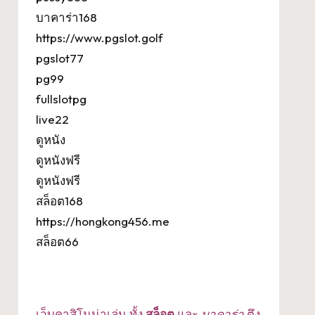
บาคาร่า168
https://www.pgslot.golf
pgslot77
pg99
fullslotpg
live22
ดูหนัง
ดูหนังฟรี
ดูหนังฟรี
สล็อต168
https://hongkong456.me
สล็อต66
เว็บคาสิโนน่าเล่น ทั้ง
สล็อต
และ
บาคาร่า
ตึง