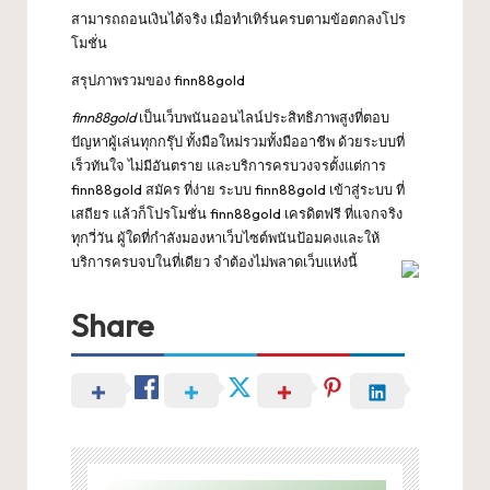
สามารถถอนเงินได้จริง เมื่อทำเทิร์นครบตามข้อตกลงโปร
โมชั่น
สรุปภาพรวมของ finn88gold
finn88gold
เป็นเว็บพนันออนไลน์ประสิทธิภาพสูงที่ตอบ
ปัญหาผู้เล่นทุกกรุ๊ป ทั้งมือใหม่รวมทั้งมืออาชีพ ด้วยระบบที่
เร็วทันใจ ไม่มีอันตราย และบริการครบวงจรตั้งแต่การ
finn88gold สมัคร ที่ง่าย ระบบ finn88gold เข้าสู่ระบบ ที่
เสถียร แล้วก็โปรโมชั่น finn88gold เครดิตฟรี ที่แจกจริง
ทุกวี่วัน ผู้ใดที่กำลังมองหาเว็บไซต์พนันป้อมคงและให้
บริการครบจบในที่เดียว จำต้องไม่พลาดเว็บแห่งนี้
Share