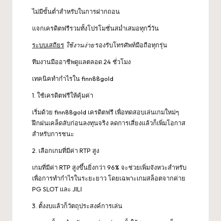
ไม่มีขั้นต่ำสำหรับในการฝากถอน
แจกเครดิตฟรีรวมทั้งโปรโมชั่นสม่ำเสมอทุกวี่วัน
ระบบเสถียร
ใช้งานง่าย
รองรับโทรศัพท์มือถือทุกรุ่น
ทีมงานมืออาชีพดูแลตลอด 24 ชั่วโมง
เทคนิคทำกำไรใน finn88gold
1. ใช้เครดิตฟรีให้คุ้มค่า
เริ่มด้วย finn88gold เครดิตฟรี เพื่อทดสอบเล่นเกมใหม่ๆ
ฝึกฝนเคล็ดลับก่อนลงทุนจริง ลดการเสี่ยงแล้วก็เพิ่มโอกาส
สำหรับการชนะ
2. เลือกเกมที่มีค่า RTP สูง
เกมที่มีค่า RTP สูงขึ้นยิ่งกว่า 96% จะช่วยเพิ่มจังหวะสำหรับ
เพื่อการทำกำไรในระยะยาว โดยเฉพาะเกมสล็อตจากค่าย
PG SLOT และ JILI
3. ตั้งงบแล้วก็วัตถุประสงค์การเล่น