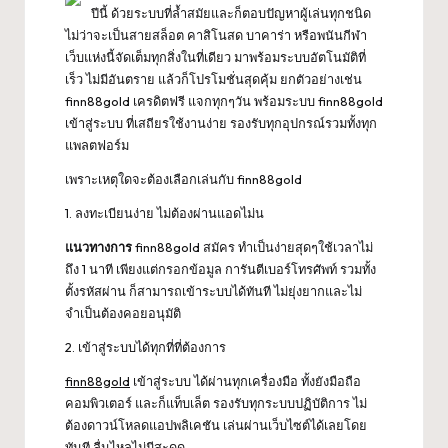
ปีนี้ ด้วยระบบที่ล้ำสมัยและก็ตอบปัญหาผู้เล่นทุกชนิด
ไม่ว่าจะเป็นสายสล็อต คาสิโนสด บาคาร่า หรือพนันกีฬา
เว็บแห่งนี้จัดเต็มทุกสิ่งในที่เดียว มาพร้อมระบบอัตโนมัติที่
เร็ว ไม่มีอันตราย แล้วก็โปรโมชั่นสุดคุ้ม ยกตัวอย่างเช่น
finn88gold เครดิตฟรี แจกทุกๆวัน พร้อมระบบ finn88gold
เข้าสู่ระบบ ที่เสถียรใช้งานง่าย รองรับทุกอุปกรณ์รวมทั้งทุก
แพลตฟอร์ม
เพราะเหตุใดจะต้องเลือกเล่นกับ finn88gold
1. ลงทะเบียนง่าย ไม่ต้องผ่านแอดไม่น
แนวทางการ
finn88gold สมัคร ทำเป็นง่ายสุดๆใช้เวลาไม่
ถึง 1 นาที เพียงแต่กรอกข้อมูล การันตีเบอร์โทรศัพท์ รวมทั้ง
ตั้งรหัสผ่าน ก็สามารถเข้าระบบได้ทันที ไม่ยุ่งยากและไม่
จำเป็นต้องคอยอนุมัติ
2. เข้าสู่ระบบได้ทุกที่ที่ต้องการ
finn88gold
เข้าสู่ระบบ ได้ผ่านทุกเครื่องมือ ทั้งยังมือถือ
คอมพิวเตอร์ และก็แท็บเล็ต รองรับทุกระบบปฏิบัติการ ไม่
ต้องดาวน์โหลดแอปพลิเคชัน เล่นผ่านเว็บไซต์ได้เลยโดย
ทันที ลื่นไหลไม่มีสะดุด