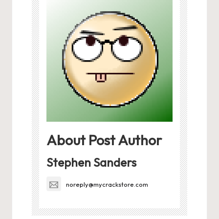
About Post Author
Stephen Sanders
noreply@mycrackstore.com