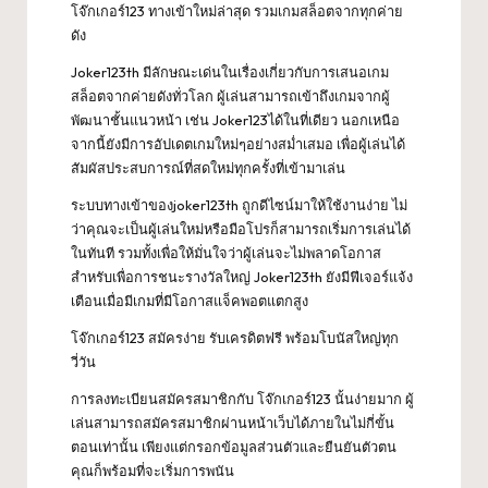
โจ๊กเกอร์123 ทางเข้าใหม่ล่าสุด รวมเกมสล็อตจากทุกค่าย
ดัง
Joker123th มีลักษณะเด่นในเรื่องเกี่ยวกับการเสนอเกม
สล็อตจากค่ายดังทั่วโลก ผู้เล่นสามารถเข้าถึงเกมจากผู้
พัฒนาชั้นแนวหน้า เช่น Joker123ได้ในที่เดียว นอกเหนือ
จากนี้ยังมีการอัปเดตเกมใหม่ๆอย่างสม่ำเสมอ เพื่อผู้เล่นได้
สัมผัสประสบการณ์ที่สดใหม่ทุกครั้งที่เข้ามาเล่น
ระบบทางเข้าของjoker123th ถูกดีไซน์มาให้ใช้งานง่าย ไม่
ว่าคุณจะเป็นผู้เล่นใหม่หรือมือโปรก็สามารถเริ่มการเล่นได้
ในทันที รวมทั้งเพื่อให้มั่นใจว่าผู้เล่นจะไม่พลาดโอกาส
สำหรับเพื่อการชนะรางวัลใหญ่ Joker123th ยังมีฟีเจอร์แจ้ง
เตือนเมื่อมีเกมที่มีโอกาสแจ็คพอตแตกสูง
โจ๊กเกอร์123 สมัครง่าย รับเครดิตฟรี พร้อมโบนัสใหญ่ทุก
วี่วัน
การลงทะเบียนสมัครสมาชิกกับ โจ๊กเกอร์123 นั้นง่ายมาก ผู้
เล่นสามารถสมัครสมาชิกผ่านหน้าเว็บได้ภายในไม่กี่ขั้น
ตอนเท่านั้น เพียงแต่กรอกข้อมูลส่วนตัวและยืนยันตัวตน
คุณก็พร้อมที่จะเริ่มการพนัน