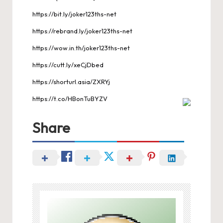
https://bit.ly/joker123ths-net
https://rebrand.ly/joker123ths-net
https://wow.in.th/joker123ths-net
https://cutt.ly/xeCjDbed
https://shorturl.asia/ZXRYj
https://t.co/HBonTuBYZV
Share