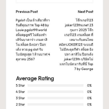
Post
Previous Post
Next Post
navigation
Pgslot เป็นเจ้าเดียวที่กา
โจ๊กเกอร์123
รันตีคุณภาพ Top 48 by
joker123ths.net 23
Louie pgslot99.world
กุมภา 2025 โจ๊ก
สล็อตpgฟรี ไม่ต้องทำ
เกอร์123 เกมสล็อต ที่
เทิร์นบาคาร่า เกมคาสิ
เหมาะกับคนไทย
โน สล็อต ยิงปลา ป๊อก
สมัครJOKER123 ระบบดี
เด้ง หวย pg slot รับ
ไม่มีสะดุดกีฬา สล็อต ยิง
โบนัสสูงสุด 1 ล้านบาท! 4
ปลา คาสิโน ป๊อกเด้ง
ตุลาคม 2567
joker123th บริษัทไม่
แจกโบนัส มารับที่นี่ Top
7 by George
Average Rating
5 Star
0%
4 Star
0%
3 Star
0%
2 Star
0%