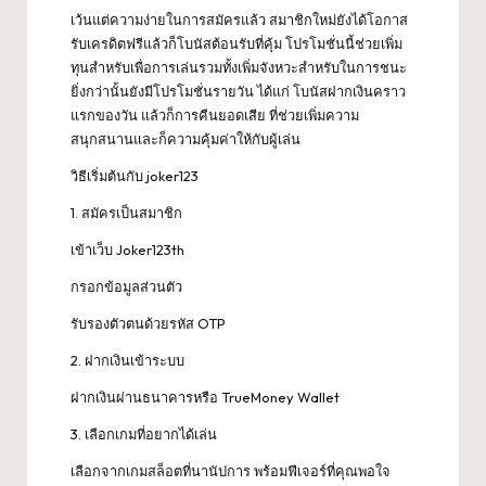
เว้นแต่ความง่ายในการสมัครแล้ว สมาชิกใหม่ยังได้โอกาส
รับเครดิตฟรีแล้วก็โบนัสต้อนรับที่คุ้ม โปรโมชั่นนี้ช่วยเพิ่ม
ทุนสำหรับเพื่อการเล่นรวมทั้งเพิ่มจังหวะสำหรับในการชนะ
ยิ่งกว่านั้นยังมีโปรโมชั่นรายวัน ได้แก่ โบนัสฝากเงินคราว
แรกของวัน แล้วก็การคืนยอดเสีย ที่ช่วยเพิ่มความ
สนุกสนานและก็ความคุ้มค่าให้กับผู้เล่น
วิธีเริ่มต้นกับ joker123
1. สมัครเป็นสมาชิก
เข้าเว็บ Joker123th
กรอกข้อมูลส่วนตัว
รับรองตัวตนด้วยรหัส OTP
2. ฝากเงินเข้าระบบ
ฝากเงินผ่านธนาคารหรือ TrueMoney Wallet
3. เลือกเกมที่อยากได้เล่น
เลือกจากเกมสล็อตที่นานัปการ พร้อมฟีเจอร์ที่คุณพอใจ