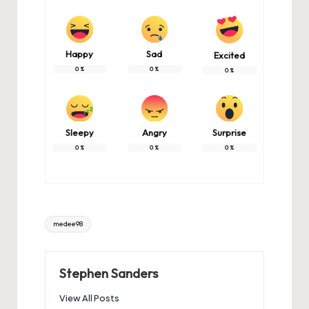
Happy
Sad
Excited
0
%
0
%
0
%
Sleepy
Angry
Surprise
0
%
0
%
0
%
Tags:
medee98
Stephen Sanders
View All Posts