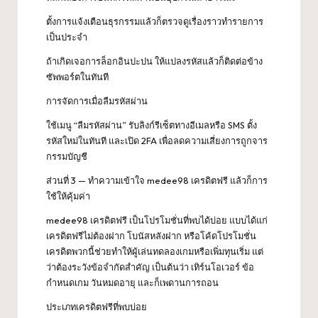
ตั้งการแจ้งเตือนธุรกรรมแล้วก็ตรวจดูเรื่องราวทำรายการ
เป็นประจำ
ถ้าเกิดเจอการล็อกอินปะปน ให้แปลงรหัสแล้วก็ติดต่อข้าง
ซัพพอร์ตในทันที
การจัดการเมื่อลืมรหัสผ่าน
ใช้เมนู “ลืมรหัสผ่าน” รับลิงก์รีเซ็ตทางอีเมลหรือ SMS ตั้ง
รหัสใหม่ในทันที และเปิด 2FA เพื่อลดความเสี่ยงการถูกจาร
กรรมบัญชี
ส่วนที่ 3 — ทำความเข้าใจ medee98 เครดิตฟรี แล้วก็การ
ใช้ให้คุ้มค่า
medee98 เครดิตฟรี เป็นโปรโมชั่นที่พบได้บ่อย แบบได้แก่
เครดิตฟรีไม่ต้องฝาก โบนัสหลังฝาก หรือโค้ดโปรโมชั่น
เครดิตพวกนี้ช่วยทำให้ผู้เล่นทดลองเกมหรือเพิ่มทุนเริ่ม แต่
ว่าต้องระวังข้อจำกัดสำคัญ เป็นต้นว่า เทิร์นโอเวอร์ ข้อ
กำหนดเกม วันหมดอายุ และก็เพดานการถอน
ประเภทเครดิตฟรีที่พบบ่อย