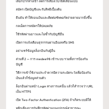
เลือกปากทางเข้า ลดการเสี่ยงเว็บไซต์เลียนแบบ
สมัคร เปิดบัญชีและรับสิทธิเบื้องต้น
ยืนยัน ทำให้ถอนเงินและติดต่อซัพพอร์ตง่ายดายมากยิ่งขึ้น
กลเม็ดการสมัครให้ปลอดภัย
ใช้รหัสผ่านยาวและไม่ซ้ำกับบัญชีอื่น
เปิดการแจ้งเตือนธุรกรรมผ่านอีเมลหรือ SMS
อย่าแชร์ข้อมูลล็อกอินกับผู้อื่น
ส่วนที่ 2 — การ medee98 เข้าระบบ รวมทั้งการป้องกัน
บัญชี
วิธีการเข้าใช้งานประจำควรมีความระมัดระวังเพื่อป้องกัน
เงินแล้วก็ข้อมูลส่วนตัว:
ล็อกอินผ่านหน้า Login ทางการแค่นั้น แล้วก็สำรวจว่า URL
เป็น HTTPS
เปิด Two-Factor Authentication (2FA) ถ้าเกิดระบบมีให้
หลีกเลี่ยงการบันทึกรหัสผ่านบนอุปกรณ์สาธารณะ