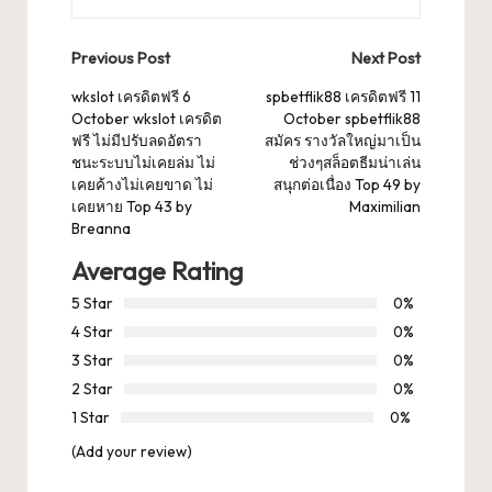
Post
Previous Post
Next Post
navigation
wkslot เครดิตฟรี 6
spbetflik88 เครดิตฟรี 11
October wkslot เครดิต
October spbetflik88
ฟรี ไม่มีปรับลดอัตรา
สมัคร รางวัลใหญ่มาเป็น
ชนะระบบไม่เคยล่ม ไม่
ช่วงๆสล็อตธีมน่าเล่น
เคยค้างไม่เคยขาด ไม่
สนุกต่อเนื่อง Top 49 by
เคยหาย Top 43 by
Maximilian
Breanna
Average Rating
5 Star
0%
4 Star
0%
3 Star
0%
2 Star
0%
1 Star
0%
(Add your review)