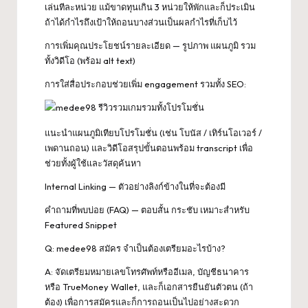
เล่นทีละหน่วย แม้ขาดทุนเกิน 3 หน่วยให้พักและก็ประเมิน
ถ้าได้กำไรถึงเป้าให้ถอนบางส่วนเป็นผลกำไรที่เก็บไว้
การเพิ่มคุณประโยชน์รายละเอียด — รูปภาพ แผนภูมิ รวม
ทั้งวิดีโอ (พร้อม alt text)
การใส่สื่อประกอบช่วยเพิ่ม engagement รวมทั้ง SEO:
แนะนำแผนภูมิเทียบโปรโมชั่น (เช่น โบนัส / เทิร์นโอเวอร์ /
เพดานถอน) และวิดีโอสรุปขั้นตอนพร้อม transcript เพื่อ
ช่วยทั้งผู้ใช้และวัสดุค้นหา
Internal Linking — ตัวอย่างลิงก์ข้างในที่จะต้องมี
คำถามที่พบบ่อย (FAQ) — ตอบสั้น กระชับ เหมาะสำหรับ
Featured Snippet
Q: medee98 สมัคร จำเป็นต้องเตรียมอะไรบ้าง?
A: จัดเตรียมหมายเลขโทรศัพท์หรืออีเมล, บัญชีธนาคาร
หรือ TrueMoney Wallet, และก็เอกสารยืนยันตัวตน (ถ้า
ต้อง) เพื่อการสมัครและก็การถอนเป็นไปอย่างสะดวก