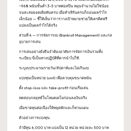
~96% พนันขั้นต่ำ 3–5 บาทต่อสปิน หมุนจำนวนไม่ใช่น้อย
จนสะสมยอดเดิมพันครบ เมื่อทำเทิร์นครบก็ถอนผลกำไร
เล็กน้อย — ชี้ให้เห็นว่าการวางเป้าหมายช่วยให้เครดิตฟรี
แปลงเป็นผลกำไรได้จริง
ส่วนที่ 4 — การจัดการงบ (Bankroll Management) และกล
อุบายการเล่น
การเล่นอย่างยั่งยืนจำต้องอาศัยการจัดการเงินรวมทั้ง
ระเบียบ นี่เป็นทางปฏิบัติที่ควรนำไปใช้:
ระบุงบประมาณรายวัน/สัปดาห์และไม่เกินงบ
แบ่งทุนเป็นหน่วย (unit) เพื่อควบคุมขนาดพนัน
ตั้ง stop-loss และ take-profit ก่อนเริ่มเล่น
ทดสอบกลยุทธ์ในโหมดเดโมก่อนลงเงินจริง
เมื่อขาดทุนต่อเนื่องให้หยุดพักและก็ทวนแผน
ตัวอย่างการแบ่งทุน
ถ้ามีทุน 6,000 บาท แบ่งเป็น 12 หน่วย หน่วยละ 500 บาท