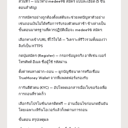
ส่วนที่ 1 — แนวทาง medee98 สมัคร แบบละเอียด (5 ขั้น
ตอนสำคัญ)
การสมัครอย่างถูกต้องตั้งแต่ต้นจะช่วยลดปัญหาตัวอย่าง
เช่นถอนเงินไม่ได้หรือการรับรองตัวตนล่าช้า ข้างล่างเป็น
ขั้นตอนมาตรฐานที่ควรปฏิบัติเมื่อจะ medee98 สมัคร:
เลือกทางเข้า/URL ที่ไว้ใจได้ — วิเคราะห์รีวิวรวมทั้งมองว่า
ลิงก์เป็น HTTPS
กดปุ่มสมัคร (Register) — กรอกข้อมูลจริง อาทิเช่น เบอร์
โทรศัพท์ อีเมล ชื่อผู้ใช้ รหัสผ่าน
ตั้งค่าหนทางฝาก–ถอน — ผูกบัญชีธนาคารหรือเชื่อม
TrueMoney Wallet จากที่แพลตฟอร์มรองรับ
การันตีตัวตน (KYC) — อัปโหลดเอกสารเมื่อเว็บขอร้องเพื่อ
การถอนที่รวดเร็ว
เลือกรับโปรโมชั่น/เครดิตฟรี — อ่านเงื่อนไขก่อนกดยืนยัน
โดยเฉพาะเทิร์นโอเวอร์แล้วก็เพดานการถอน
ขั้นตอน สรุปเหตุผล