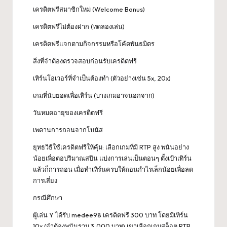
เครดิตฟรีสมาชิกใหม่ (Welcome Bonus)
เครดิตฟรีไม่ต้องฝาก (ทดลองเล่น)
เครดิตฟรีแจกตามกิจกรรมหรือโค้ดพันธมิตร
สิ่งที่จำต้องตรวจสอบก่อนรับเครดิตฟรี
เทิร์นโอเวอร์ที่จำเป็นต้องทำ (ตัวอย่างเช่น 5x, 20x)
เกมที่นับยอดเพื่อเทิร์น (บางเกมอาจนอกจาก)
วันหมดอายุของเครดิตฟรี
เพดานการถอนจากโบนัส
ยุทธวิธีใช้เครดิตฟรีให้คุ้ม: เลือกเกมที่มี RTP สูง พนันอย่าง
น้อยเพื่อต่อปริมาณสปิน แบ่งการเล่นเป็นตอนๆ ตั้งเป้าเทิร์น
แล้วก็การถอน เมื่อทำเทิร์นครบให้ถอนกำไรเล็กน้อยเพื่อลด
การเสี่ยง
กรณีศึกษา
ผู้เล่น Y ได้รับ
medee98
เครดิตฟรี 300 บาท โดยมีเทิร์น
10x (จำต้องพนันรวม 3,000 บาท) เขาเลือกเกมสล็อต RTP