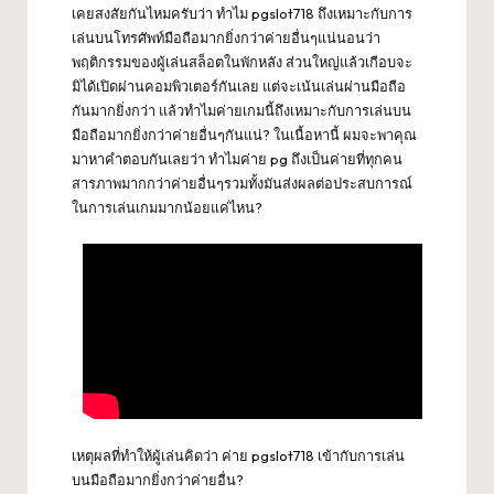
เคยสงสัยกันไหมครับว่า ทำไม pgslot718 ถึงเหมาะกับการ
เล่นบนโทรศัพท์มือถือมากยิ่งกว่าค่ายอื่นๆแน่นอนว่า
พฤติกรรมของผู้เล่นสล็อตในพักหลัง ส่วนใหญ่แล้วเกือบจะ
มิได้เปิดผ่านคอมพิวเตอร์กันเลย แต่จะเน้นเล่นผ่านมือถือ
กันมากยิ่งกว่า แล้วทำไมค่ายเกมนี้ถึงเหมาะกับการเล่นบน
มือถือมากยิ่งกว่าค่ายอื่นๆกันแน่? ในเนื้อหานี้ ผมจะพาคุณ
มาหาคำตอบกันเลยว่า ทำไมค่าย pg ถึงเป็นค่ายที่ทุกคน
สารภาพมากกว่าค่ายอื่นๆรวมทั้งมันส่งผลต่อประสบการณ์
ในการเล่นเกมมากน้อยแค่ไหน?
เหตุผลที่ทำให้ผู้เล่นคิดว่า ค่าย pgslot718 เข้ากับการเล่น
บนมือถือมากยิ่งกว่าค่ายอื่น?