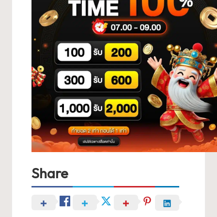
Share