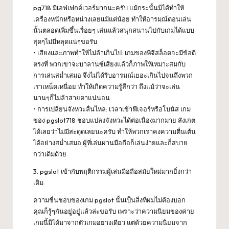
pg718
มีเอฟเฟกต์เวอร์มากนะครับ แม้กระนั้นมิได้ทำให้
เครื่องหนักหรือหน่วงเลยแม้แต่น้อย ทำให้อารมณ์ตอนเล่น
นั้นตลอดเพิ่มขึ้นเรื่อยๆ เล่นแล้วสนุกสนานไปกับเกมได้แบบ
สุดๆไม่มีหลุดแน่ๆขอรับ
• เสียงและภาพทำให้ไม่ล้าเกินไป: เกมของพีจีสล็อตจะมีข้อดี
ตรงที่ พวกเขาจะบาลานซ์เสียงแล้วก็ภาพให้เหมาะสมกับ
การเล่นสม่ำเสมอ จึงไม่ได้รีบอารมณ์เยอะเกินไปจนถึงพวก
เราเหน็ดเหนื่อย ทำให้เกิดความรู้สึกว่า ถึงแม้ว่าจะเล่น
นานๆก็ไม่ล้าสายตาแน่นอน
• การเปลี่ยนจังหวะลื่นไหล: เวลาเข้าฟีเจอร์หรือโบนัส เกม
ของ pgslot718 ชอบแปลงจังหวะได้ต่อเนื่องมากมาย สังเกต
ได้เลยว่าไม่มีสะดุดเลยนะครับ ทำให้พวกเราคงความตื่นเต้น
ได้อย่างสม่ำเสมอ ผู้ที่เล่นผ่านมือถือก็เล่นง่ายและก็สบาย
กว่าเดิมด้วย
3. pgslot เข้ากับพฤติกรรมผู้เล่นมือถือสมัยใหม่มากยิ่งกว่า
เดิม
ความชื่นชอบของเกม pgslot นั้นเป็นสิ่งที่ผมไม่ต้องบอก
คุณก็รู้ๆกันอยู่อยู่แล้วล่ะขอรับ เพราะว่าความนิยมของค่าย
เกมนี้มิได้มาจากตัวเกมอย่างเดียว แต่ด้วยความนิยมจาก