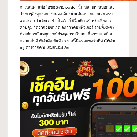
การเล่นผ่านมือถือของค่าย pgslot นั้น หลายท่านบอกเลย
ว่า ทุกๆสิ่งทุกๆอย่างบนจอเล็กๆนั้นเล่นสบายมากเลยครับ
ผม เพราะว่าเมื่อเราจำเป็นต้องใช้นิ้วเดียวสำหรับเพื่อการ
ควบคุม กดจากจอขนาดเล็กกว่าคอมพิวเตอร์ รวมทั้งยังจะ
ต้องต่อกรกับเหตุการณ์ต่างๆความลื่นและก็ความง่ายก็เลย
กลายเป็นสิ่งที่สำคัญทันที ตรงจุดนี้นี่แหละขอรับที่ทำให้ค่าย
pg ต่างจากค่ายเกมอื่นนั่นเอง