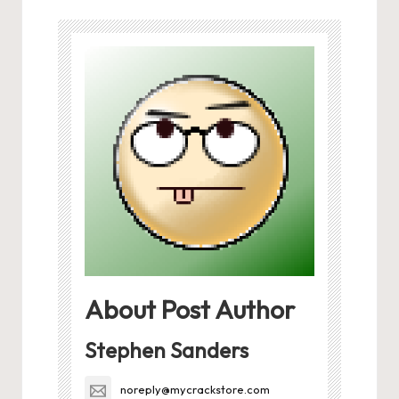
About Post Author
Stephen Sanders
noreply@mycrackstore.com