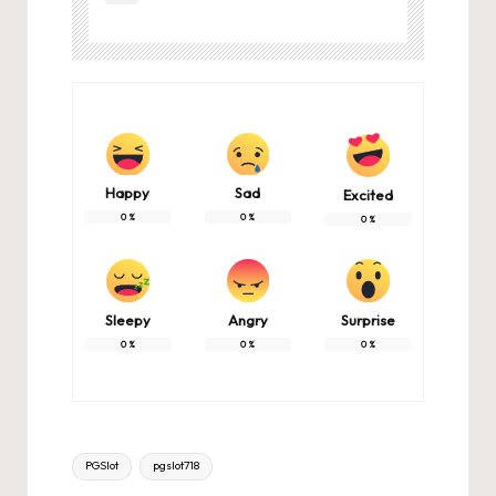
Happy
Sad
Excited
0
%
0
%
0
%
Sleepy
Angry
Surprise
0
%
0
%
0
%
Tags:
PGSlot
pgslot718