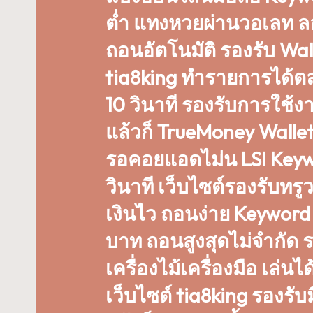
ต่ำ แทงหวยผ่านวอเลท ลอ
ถอนอัตโนมัติ รองรับ W
tia8king ทำรายการได้ตล
10 วินาที รองรับการใช้
แล้วก็ TrueMoney Wallet
รอคอยแอดไม่น LSI Keyw
วินาที เว็บไซต์รองรับทรูว
เงินไว ถอนง่าย Keyword
บาท ถอนสูงสุดไม่จำกัด ร
เครื่องไม้เครื่องมือ เล่น
เว็บไซต์ tia8king รองรับม