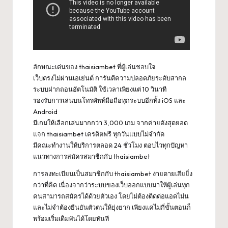
ลักษณะเด่นของ thaisiambet ที่ผู้เล่นชอบใจ
เว็บตรงไม่ผ่านเอเย่นต์ การันตีความปลอดภัยระดับสากล
ระบบฝากถอนอัตโนมัติ ใช้เวลาเพียงแต่ 10 วินาที
รองรับการเล่นบนโทรศัพท์มือถือทุกระบบอีกทั้ง iOS และ
Android
มีเกมให้เลือกเล่นมากกว่า 3,000 เกม จากค่ายดังสุดยอด
แจก thaisiambet เครดิตฟรี ทุกวันแบบไม่จำกัด
มีคณะทำงานให้บริการตลอด 24 ชั่วโมง ตอบไวทุกปัญหา
แนวทางการสมัครสมาชิกกับ thaisiambet
การลงทะเบียนเป็นสมาชิกกับ thaisiambet ง่ายดายเสียยิ่ง
กว่าที่คิด เนื่องจากว่าระบบของเว็บออกแบบมาให้ผู้เล่นทุก
คนสามารถสมัครได้ด้วยตัวเอง โดยไม่ต้องติดต่อแอดไม่น
และไม่จำต้องยืนยันตัวตนให้ยุ่งยาก เพียงแค่ไม่กี่ขั้นตอนก็
พร้อมเริ่มเดิมพันได้โดยทันที