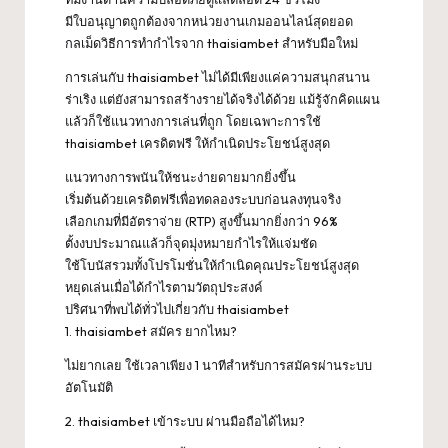
มีใบอนุญาตถูกต้องจากหน่วยงานเกมออนไลน์สุดยอด
กลเม็ดวิธีการทำกำไรจาก thaisiambet สำหรับมือใหม่
การเล่นกับ thaisiambet ไม่ได้มีเพียงแค่ความสนุกสนาน
ร่าเริง แต่ยังสามารถสร้างรายได้จริงได้ด้วย แม้รู้จักคิดแผน
แล้วก็ใช้แนวทางการเล่นที่ถูก โดยเฉพาะการใช้
thaisiambet เครดิตฟรี ให้กำเนิดประโยชน์สูงสุด
แนวทางการพนันให้ชนะง่ายดายมากยิ่งขึ้น
เริ่มต้นด้วยเครดิตฟรีเพื่อทดลองระบบก่อนลงทุนจริง
เลือกเกมที่มีอัตราจ่าย (RTP) สูงขึ้นมากยิ่งกว่า 96%
ตั้งงบประมาณแล้วก็จุดมุ่งหมายกำไรให้แจ่มชัด
ใช้โบนัสรวมทั้งโปรโมชั่นให้กำเนิดคุณประโยชน์สูงสุด
หยุดเล่นเมื่อได้กำไรตามวัตถุประสงค์
ปริศนาที่พบได้ทั่วไปเกี่ยวกับ thaisiambet
1. thaisiambet สมัคร ยากไหม?
ไม่ยากเลย ใช้เวลาเพียง 1 นาทีสำหรับการสมัครผ่านระบบ
อัตโนมัติ
2. thaisiambet เข้าระบบ ผ่านมือถือได้ไหม?