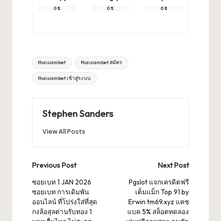
0
%
0
%
0
%
Tags:
thaisiambet
thaisiambet สมัคร
thaisiambet เข้าสู่ระบบ
Stephen Sanders
View All Posts
Post
Previous Post
Next Post
navigation
ซอยเบท 1 JAN 2026
Pgslot แจกเครดิตฟรี
ซอยเบท การเดิมพัน
เต็มแม็ก Top 91 by
ออนไลน์ ที่โปร่งใส่ที่สุด
Erwin tm69.xyz แคช
กงล้อสุลต่านรับทอง 1
แบค 5% สล็อตทดลอง