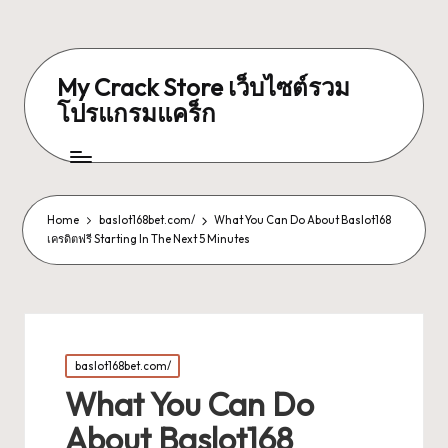
My Crack Store เว็บไซต์รวม
โปรแกรมแคร็ก
Home
baslot168bet.com/
What You Can Do About Baslot168
เครดิตฟรี Starting In The Next 5 Minutes
Posted
baslot168bet.com/
in
What You Can Do
About Baslot168