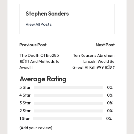
Stephen Sanders
View All Posts
Post
Previous Post
Next Post
navigation
The Death Of Bio285
Ten Reasons Abraham
สมัคร And Methods to
Lincoln Would Be
Avoid It
Great At Kitti999 สมัคร
Average Rating
5 Star
0%
4 Star
0%
3 Star
0%
2 Star
0%
1 Star
0%
(Add your review)