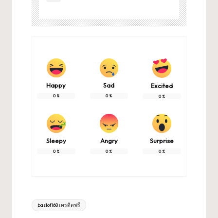
Happy
Sad
Excited
0
%
0
%
0
%
Sleepy
Angry
Surprise
0
%
0
%
0
%
Tags:
baslot168 เครดิตฟรี