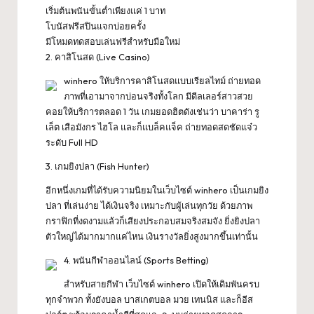
เริ่มต้นพนันขั้นต่ำเพียงแค่ 1 บาท
โบนัสฟรีสปินแจกบ่อยครั้ง
มีโหมดทดสอบเล่นฟรีสำหรับมือใหม่
2. คาสิโนสด (Live Casino)
winhero ให้บริการคาสิโนสดแบบเรียลไทม์ ถ่ายทอด
ภาพที่เอามาจากบ่อนจริงทั้งโลก มีดีลเลอร์สาวสวย
คอยให้บริการตลอด 1 วัน เกมยอดฮิตดังเช่นว่า บาคาร่า รู
เล็ต เสือมังกร ไฮโล และก็แบล็คแจ็ค ถ่ายทอดสดชัดแจ๋ว
ระดับ Full HD
3. เกมยิงปลา (Fish Hunter)
อีกหนึ่งเกมที่ได้รับความนิยมในเว็บไซต์ winhero เป็นเกมยิง
ปลา ที่เล่นง่าย ได้เงินจริง เหมาะกับผู้เล่นทุกวัย ด้วยภาพ
กราฟิกที่งดงามแล้วก็เสียงประกอบสมจริงสมจัง ยิ่งยิงปลา
ตัวใหญ่ได้มากมากแค่ไหน เงินรางวัลยิ่งสูงมากขึ้นเท่านั้น
4. พนันกีฬาออนไลน์ (Sports Betting)
สำหรับสายกีฬา เว็บไซต์ winhero เปิดให้เดิมพันครบ
ทุกจำพวก ทั้งยังบอล บาสเกตบอล มวย เทนนิส และก็อีส