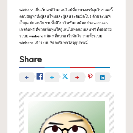
winhero เป็นเว็บคาสิโนออนไลน์ที่ครบวงจรที่สุดในขณะนี้
ตอบปัญหาทั้งผู้เล่นใหม่และผู้เล่นระดับมือโปร ด้วยระบบที่
ล้ำยุค ปลอดภัย รวมทั้งมีโปรโมชั่นสุดคุ้มอย่าง winhero
เครดิตฟรี ที่ช่วยเพิ่มทุนให้ผู้เล่นได้ทดสอบเล่นฟรี ทั้งยังยังมี
ระบบ winhero สมัคร ที่สบาย เร็วทันใจ รวมทั้งระบบ
winhero เข้าระบบ ที่รองรับทุกวัสดุอุปกรณ์
Share