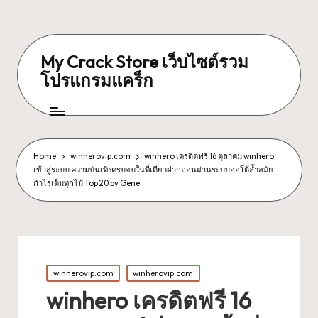
My Crack Store เว็บไซต์รวม
โปรแกรมแคร็ก
Home
winherovip.com
winhero เครดิตฟรี 16 ตุลาคม winhero
เข้าสู่ระบบ ความบันเทิงครบจบในที่เดียวฝากถอนผ่านระบบออโต้ล้ำสมัย
กำไรเต็มทุกไม้ Top 20 by Gene
Posted
winherovip.com
winherovip.com
in
winhero เครดิตฟรี 16