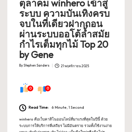
ตุลาคม winhero เข้าสู่
ระบบ ความบันเทิงครบ
จบในที่เดียวฝากถอน
ผ่านระบบออโต้ล้ำสมัย
กำไรเต็มทุกไม้ Top 20
by Gene
By
Stephen Sanders
21 พฤศจิกายน 2025
Posted
by
0
0
Read Time:
6 Minute, 1 Second
winhero คือเว็บคาสิโนออนไลน์ที่มาแรงที่สุดในปีนี้ ด้วย
ระบบการให้บริการที่เสถียร ไม่มีอันตราย รวมทั้งใช้งานง่าย
เหมาะกับผู้เล่นทุกระดับ ไม่ว่าจะเป็นมือใหม่หรือมือโปร