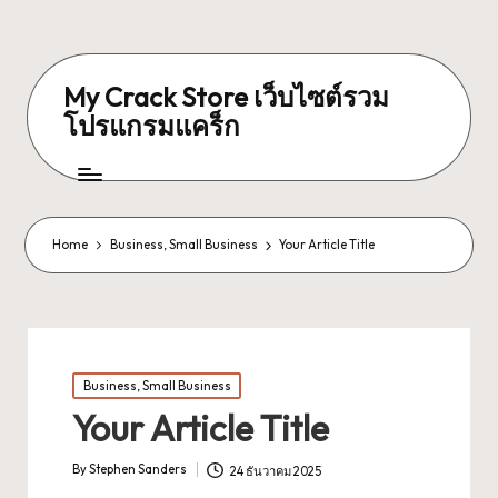
My Crack Store เว็บไซต์รวม
โปรแกรมแคร็ก
Home
Business, Small Business
Your Article Title
Posted
Business, Small Business
in
Your Article Title
By
Stephen Sanders
24 ธันวาคม 2025
Posted
by