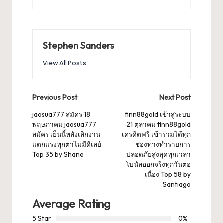
Stephen Sanders
View All Posts
Post
Previous Post
Next Post
navigation
jaosua777 สมัคร 18
finn88gold เข้าสู่ระบบ
พฤษภาคม jaosua777
21 ตุลาคม finn88gold
สมัคร เย็นนี้หลังเลิกงาน
เครดิตฟรี เข้าร่วมได้ทุก
แตกแรงทุกตาไม่มีดีเลย์
ช่องทางทำรายการ
Top 35 by Shane
ปลอดภัยสูงสุดทุกเวลา
โบนัสออกจริงทุกวันต่อ
เนื่อง Top 58 by
Santiago
Average Rating
5 Star
0%