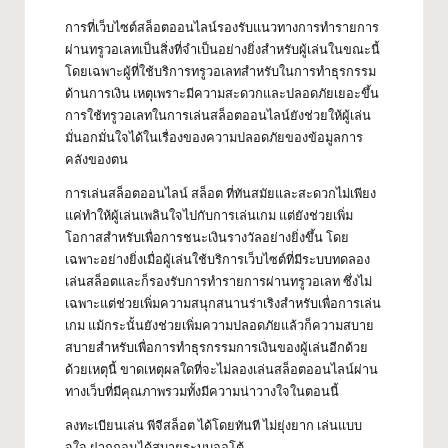
การที่เว็บไซต์สล็อตออนไลน์รองรับแนวทางการทำรายการ
ผ่านทรูวอเลทเป็นสิ่งที่จำเป็นอย่างยิ่งสำหรับผู้เล่นในขณะนี้
โดยเฉพาะผู้ที่ใช้บริการทรูวอเลทสำหรับในการทำธุรกรรม
ด้านการเงิน เหตุเพราะมีความสะดวกและปลอดภัยเยอะขึ้น
การใช้ทรูวอเลทในการเล่นสล็อตออนไลน์ยังช่วยให้ผู้เล่น
มั่นอกมั่นใจได้ในเรื่องของความปลอดภัยของข้อมูลการ
คลังของตน
การเล่นสล็อตออนไลน์ สล็อต ที่ทันสมัยและสะดวกไม่เพียง
แค่ทำให้ผู้เล่นเพลินใจไปกับการเล่นเกม แต่ยังช่วยเพิ่ม
โอกาสสำหรับเพื่อการชนะเงินรางวัลอย่างยิ่งขึ้น โดย
เฉพาะอย่างยิ่งเมื่อผู้เล่นใช้บริการเว็บไซต์ที่มีระบบทดลอง
เล่นสล็อตและก็รองรับการทำรายการผ่านทรูวอเลท ซึ่งไม่
เฉพาะแต่ช่วยเพิ่มความสนุกสนานร่าเริงสำหรับเพื่อการเล่น
เกม แม้กระนั้นยังช่วยเพิ่มความปลอดภัยแล้วก็ความสบาย
สบายสำหรับเพื่อการทำธุรกรรมการเงินของผู้เล่นอีกด้วย
ด้วยเหตุนี้ ขาดเหตุผลใดที่จะไม่ลองเล่นสล็อตออนไลน์ผ่าน
ทางเว็บที่มีคุณภาพรวมทั้งมีความน่าวางใจในตอนนี้
ลงทะเบียนเล่น พีจีสล็อต ได้โดยทันที ไม่ยุ่งยาก เล่นแบบ
จุใจ ฝากถอนได้สบายระบบออโต้