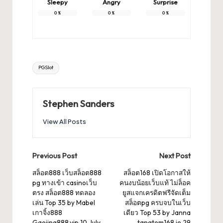
Sleepy
Angry
Surprise
0
%
0
%
0
%
Tags:
PGSlot
Stephen Sanders
View All Posts
Post
Previous Post
Next Post
navigation
สล็อต888 เว็บสล็อต888
สล็อต168 เปิดโอกาสให้
pg ทางเข้า casinoเว็บ
คนงบน้อยเว็บแท้ ไม่ล็อค
ตรง สล็อต888 ทดลอง
ยูสแจกเครดิตฟรีจัดเต็ม
เล่น Top 35 by Mabel
สล็อตpg ครบจบในเว็บ
เกาจิ้ง888
เดียว Top 53 by Janna
Gaojing888.vip 10 July
tangtem168.io 29