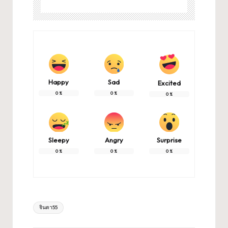
Happy
Sad
Excited
0
%
0
%
0
%
Sleepy
Angry
Surprise
0
%
0
%
0
%
Tags:
จินดา55