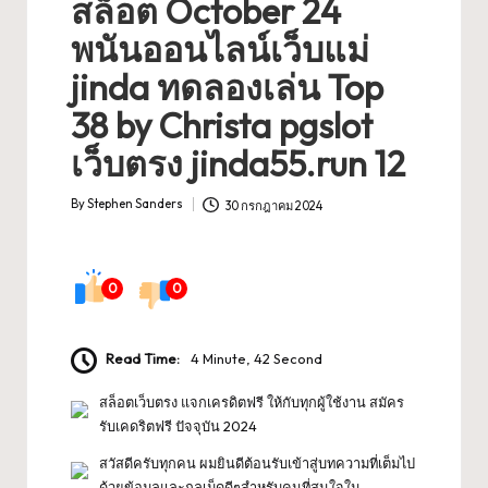
สล็อต October 24
พนันออนไลน์เว็บแม่
jinda ทดลองเล่น Top
38 by Christa pgslot
เว็บตรง jinda55.run 12
By
Stephen Sanders
30 กรกฎาคม 2024
Posted
by
0
0
Read Time:
4 Minute, 42 Second
สล็อตเว็บตรง แจกเครดิตฟรี ให้กับทุกผู้ใช้งาน สมัคร
รับเคดริตฟรี ปัจจุบัน 2024
สวัสดีครับทุกคน ผมยินดีต้อนรับเข้าสู่บทความที่เต็มไป
ด้วยข้อมูลและกลเม็ดดีๆสำหรับคนที่สนใจใน