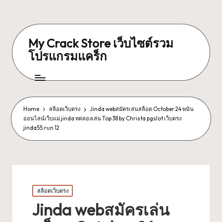
My Crack Store เว็บไซต์รวม
โปรแกรมแคร็ก
Home
สล็อตเว็บตรง
Jinda webสมัครเล่นสล็อต October 24 พนัน
ออนไลน์เว็บแม่ jinda ทดลองเล่น Top 38 by Christa pgslot เว็บตรง
jinda55.run 12
Posted
สล็อตเว็บตรง
in
Jinda webสมัครเล่น