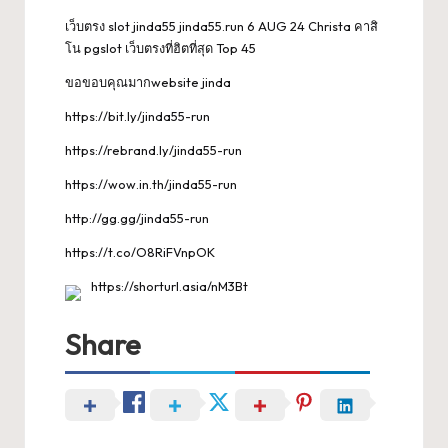
เว็บตรง slot jinda55 jinda55.run 6 AUG 24 Christa คาสิ
โน pgslot เว็บตรงที่ฮิตที่สุด Top 45
ขอขอบคุณมากwebsite
jinda
https://bit.ly/jinda55-run
https://rebrand.ly/jinda55-run
https://wow.in.th/jinda55-run
http://gg.gg/jinda55-run
https://t.co/O8RiFVnpOK
https://shorturl.asia/nM3Bt
Share