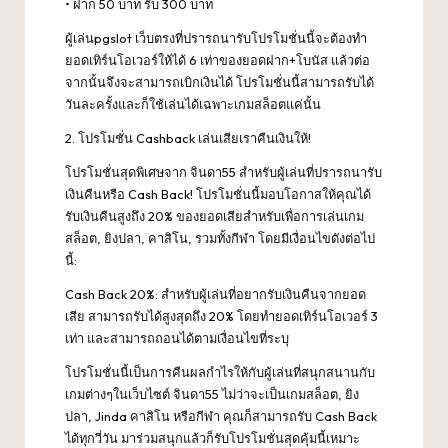
• ฝาก 50 บาท รับ 300 บาท
ผู้เล่นpgslot เว็บตรงที่ปรารถนารับโปรโมชั่นนี้จะต้องทำ
ยอดเทิร์นโอเวอร์ให้ได้ 6 เท่าของยอดฝาก+โบนัส แล้วต่อ
จากนั้นจึงจะสามารถเบิกเงินได้ โปรโมชั่นนี้สามารถรับได้
วันละครั้งและก็ใช้เล่นได้เฉพาะเกมสล็อตแค่นั้น
2. โปรโมชั่น Cashback เล่นเสียเราคืนเงินให้!
โปรโมชั่นสุดพิเศษจาก จินดา55 สำหรับผู้เล่นที่ปรารถนารับ
เงินคืนหรือ Cash Back! โปรโมชั่นนี้มอบโอกาสให้คุณได้
รับเงินคืนสูงถึง 20% ของยอดเสียสำหรับเพื่อการเล่นเกม
สล็อต, ยิงปลา, คาสิโน, รวมทั้งกีฬา โดยมีเงื่อนไขดังต่อไป
นี้:
Cash Back 20%: สำหรับผู้เล่นที่อยากรับเงินคืนจากยอด
เสีย สามารถรับได้สูงสุดถึง 20% โดยทำยอดเทิร์นโอเวอร์ 3
เท่า และสามารถถอนได้ตามเงื่อนไขที่ระบุ
โปรโมชั่นนี้เป็นการคืนผลกำไรให้กับผู้เล่นที่สนุกสนานกับ
เกมต่างๆในเว็บไซต์
จินดา55
ไม่ว่าจะเป็นเกมสล็อต, ยิง
ปลา,
Jinda
คาสิโน หรือกีฬา คุณก็สามารถรับ Cash Back
ได้ทุกวี่วัน มาร่วมสนุกแล้วก็รับโปรโมชั่นสุดคุ้มนี้เหมาะ