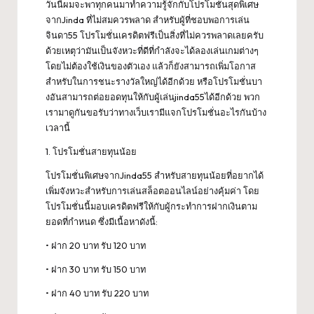
วันนี้ผมจะพาทุกคนมาทำความรู้จักกับโปรโมชั่นสุดพิเศษ
จากJinda ที่ไม่สมควรพลาด สำหรับผู้ที่ชอบพอการเล่น
จินดา55 โปรโมชั่นเครดิตฟรีเป็นสิ่งที่ไม่ควรพลาดเลยครับ
ด้วยเหตุว่ามันเป็นจังหวะที่ดีที่กำลังจะได้ลองเล่นเกมต่างๆ
โดยไม่ต้องใช้เงินของตัวเอง แล้วก็ยังสามารถเพิ่มโอกาส
สำหรับในการชนะรางวัลใหญ่ได้อีกด้วย หรือโปรโมชั่นบา
งอันสามารถต่อยอดทุนให้กับผู้เล่นjinda55ได้อีกด้วย พวก
เรามาดูกันขอรับว่าทางเว็บเรามีแจกโปรโมชั่นอะไรกันบ้าง
เวลานี้
1. โปรโมชั่นสายทุนน้อย
โปรโมชั่นพิเศษจากJinda55 สำหรับสายทุนน้อยที่อยากได้
เพิ่มจังหวะสำหรับการเล่นสล็อตออนไลน์อย่างคุ้มค่า โดย
โปรโมชั่นนี้มอบเครดิตฟรีให้กับผู้กระทำการฝากเงินตาม
ยอดที่กำหนด ซึ่งมีเนื้อหาดังนี้:
• ฝาก 20 บาท รับ 120 บาท
• ฝาก 30 บาท รับ 150 บาท
• ฝาก 40 บาท รับ 220 บาท