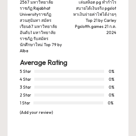
2567 มหาวิทยาลัย
เล่นสล็อต pg ทำกำไร
ราชภัฏ Rajabhat
สบายได้เงินจริง pgslot
Universityราชภัฏ
หาเงินจ่ายค่าไฟได้ง่ายๆ
สวนสุนันทา สมัคร
Top 21 by Carley
เรียน67 มหาวิทยาลัย
Pgslotth.games 21 ก.ค.
อันดับ1 มหาวิทยาลัย
2024
ราชภัฏ รับสมัคร
นักศึกษาใหม่ Top 79 by
Alba
Average Rating
5 Star
0%
4 Star
0%
3 Star
0%
2 Star
0%
1 Star
0%
(Add your review)