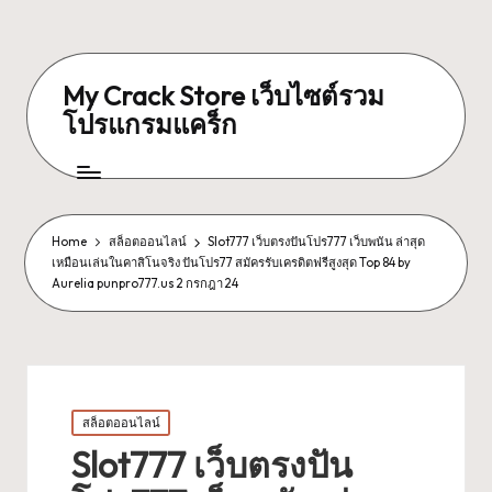
My Crack Store เว็บไซต์รวม
โปรแกรมแคร็ก
Home
สล็อตออนไลน์
Slot777 เว็บตรงปันโปร777 เว็บพนัน ล่าสุด
เหมือนเล่นในคาสิโนจริง ปันโปร77 สมัครรับเครดิตฟรีสูงสุด Top 84 by
Aurelia punpro777.us 2 กรกฎา 24
Posted
สล็อตออนไลน์
in
Slot777 เว็บตรงปัน