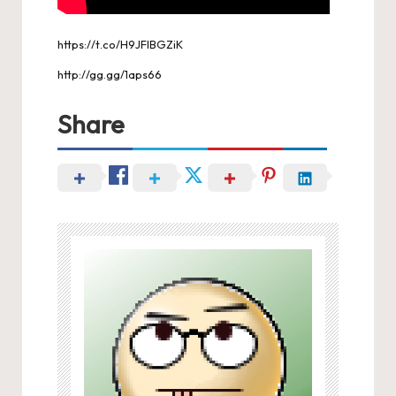
https://t.co/H9JFIBGZiK
http://gg.gg/1aps66
Share