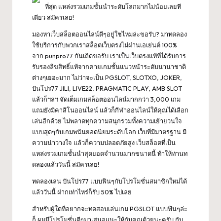
ที่สุด แหล่งรวมเกมชั้นนำระดับโลกมากไม่น้อยเลยที
เดียว สมัครเลย!
มองหาเว็บสล็อตออนไลน์ดีๆอยู่ใช่ไหมล่ะขอรับ? มาทดลอง
ใช้บริการกับพวกเราสล็อตเว็บตรงไม่ผ่านเอเย่นต์ 100%
จาก punpro77 กันเถิดขอรับ เราเป็นเว็บตรงแท้ที่ได้รับการ
รับรองลิขสิทธิ์แท้จากค่ายเกมชั้นแนวหน้าระดับนานาชาติ
ต่างๆเยอะมาก ไม่ว่าจะเป็น PGSLOT, SLOTXO, JOKER,
ปันโปร77
JILI, LIVE22, PRAGMATIC PLAY, AMB SLOT
แล้วก็ฯลฯ จัดเต็มเกมสล็อตออนไลน์มากกว่า 3,000 เกม
แถมยังมีคาสิโนออนไลน์ แล้วก็กีฬาออนไลน์ให้คุณได้เลือก
เล่นอีกด้วย ไม่พลาดทุกความสนุกรวมทั้งความเย้ายวนใจ
แบบสุดๆกับเกมพนันยอดนิยมระดับโลก เว็บที่มีมาตรฐาน มี
ความน่าวางใจ แล้วก็ความปลอดภัยสูง เว็บสล็อตที่เป็น
แหล่งรวมเกมชั้นนำสุดยอดจำนวนมากขนาดนี้ ท้าให้ท่านท
ดลองแล้ววันนี้ สมัครเลย!
ทดลองเล่น ปันโปร77 แบบฟินๆกับโปรโมชั่นสมาชิกใหม่ได้
แล้ววันนี้ ฝากเท่าไหร่ก็รับ 50% ไปเลย
สำหรับผู้ใดที่อยากจะทดสอบเล่นเกม PGSLOT แบบฟินๆล่ะ
ก็ ผมมีโปรโมชั่นดีๆมาเสนอแนะให้กับคุณด้วยนะครับ กับ