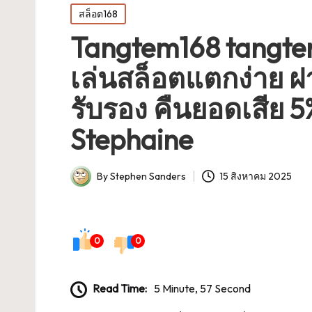
Posted
สล็อต168
in
Tangtem168 tangtem
เล่นสล็อตแตกง่าย ฝาก
รับรอง คืนยอดเสีย 5%
Stephaine
By
Stephen Sanders
15 สิงหาคม 2025
Posted
by
0
0
Read Time:
5 Minute, 57 Second