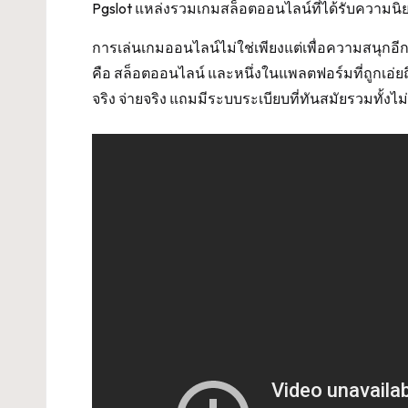
Pgslot แหล่งรวมเกมสล็อตออนไลน์ที่ได้รับความนิยม
การเล่นเกมออนไลน์ไม่ใช่เพียงแต่เพื่อความสนุกอีกต
คือ สล็อตออนไลน์ และหนึ่งในแพลตฟอร์มที่ถูกเอ่ยถ
จริง จ่ายจริง แถมมีระบบระเบียบที่ทันสมัยรวมทั้งไ