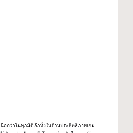
นือกว่าในทุกมิติ อีกทั้งในด้านประสิทธิภาพเกม