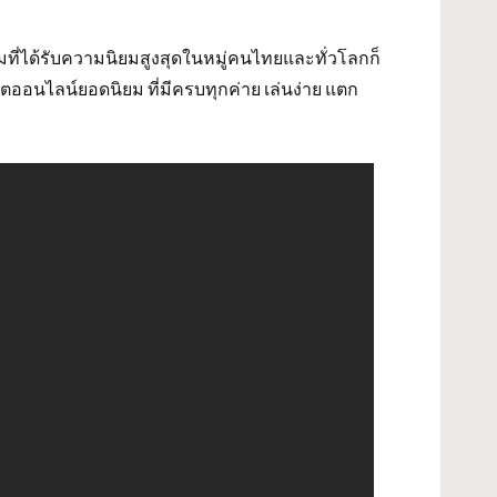
กมที่ได้รับความนิยมสูงสุดในหมู่คนไทยและทั่วโลกก็
อตออนไลน์ยอดนิยม ที่มีครบทุกค่าย เล่นง่าย แตก