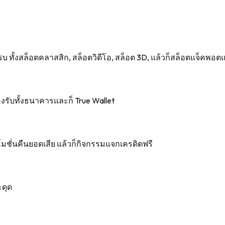
บ ทั้งสล็อตคลาสสิก, สล็อตวิดีโอ, สล็อต 3D, แล้วก็สล็อตแจ็คพอ
รองรับทั้งธนาคารและก็ True Wallet
มชั่นคืนยอดเสีย แล้วก็กิจกรรมแจกเครดิตฟรี
ะดุด