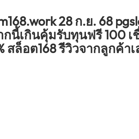
168.work 28 ก.ย. 68 pgslo
นี้เกินคุ้มรับทุนฟรี 100 เชื
 สล็อต168 รีวิวจากลูกค้าเล