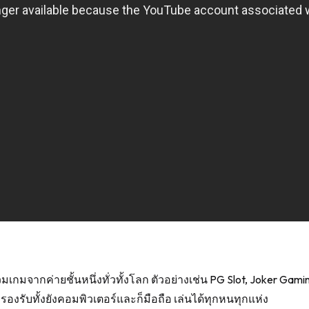
วมเกมจากค่ายชั้นหนึ่งทั่วทั้งโลก ตัวอย่างเช่น PG Slot, Joker Gami
รองรับทั้งยังคอมพิวเตอร์และก็มือถือ เล่นได้ทุกหนทุกแห่ง