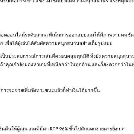
พื่อการเข้าถึง ซึ่งไม่ใช่เพียงแค่ความสนุกสนานร่าเริงที่คุณจะ
มสล็อตออนไลน์ระดับสากล ที่เน้นการออกแบบเกมให้มีภาพงามคมชัด
ปการ เพื่อให้ผู้เล่นได้สัมผัสความสนุกสนานอย่างเต็มรูปแบบ
แต่เป็นประสบการณ์การเล่นที่ครอบคลุมทุกมิติ ทั้งยัง ความสนุก
ชีพ ถ้าคุณกำลังมองหาเกมที่เหนือกว่าในทุกด้าน และก็สะดวกกว่าในท
ธีการจะช่วยเพิ่มจังหวะชนะแล้วก็ทำเงินได้มากขึ้น
นคืนให้ผู้เล่น เกมที่มีค่า RTP 96% ขึ้นไปมักแตกง่ายดายยิ่งกว่า