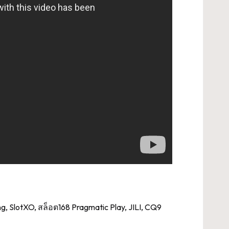
ng, SlotXO,
สล็อต168
Pragmatic Play, JILI, CQ9