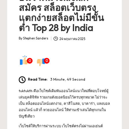
สมัคร สล็อตเว็บตรง
แตกง่ายสล็อตไม่มีขั้น
ต่ำ Top 28 by India
By
Stephen Sanders
24 พฤษภาคม 2025
Posted
by
0
0
Read Time:
3 Minute, 49 Second
tuktukth คือเว็บไซต์เดิมพันออนไลน์แนวใหม่ที่ตอบโจทย์ผู้
เล่นยุคดิจิทัล รวมเกมดังยอดนิยมไว้ครบทุกหมวด ไม่ว่าจะ
เป็น สล็อตออนไลน์แตกง่าย, คาสิโนสด, บาคาร่า, แทงบอล
ออนไลน์ แล้วก็ หวยออนไลน์ ให้ท่านเข้าเล่นได้ทุกเกมใน
บัญชีเดียว
เว็บไซต์ให้บริการผ่านระบบ เว็บไซต์ตรงไม่ผ่านเอเย่นต์