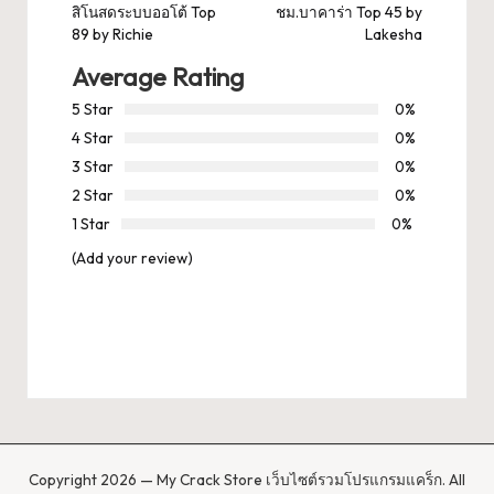
สิโนสดระบบออโต้ Top
ชม.บาคาร่า Top 45 by
89 by Richie
Lakesha
Average Rating
5 Star
0%
4 Star
0%
3 Star
0%
2 Star
0%
1 Star
0%
(Add your review)
Copyright 2026 — My Crack Store เว็บไซต์รวมโปรแกรมแคร็ก. All