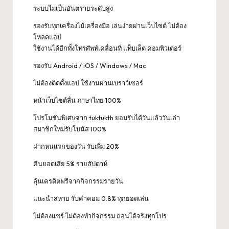
ระบบไม่เป็นอันตรายระดับสูง
รองรับทุกเครื่องไม้เครื่องมือ เล่นง่ายผ่านเว็บไซต์ ไม่ต้อง
โหลดแอป
ใช้งานได้อีกทั้งโทรศัพท์เคลื่อนที่ แท็บเล็ต คอมพิวเตอร์
รองรับ Android / iOS / Windows / Mac
ไม่ต้องติดตั้งแอป ใช้งานผ่านเบราว์เซอร์
หน้าเว็บไซต์ลื่น ภาษาไทย 100%
โปรโมชั่นพิเศษจาก tuktukth ยอมรับได้วันแล้ววันเล่า
สมาชิกใหม่รับโบนัส 100%
ฝากหนแรกของวัน รับเพิ่ม 20%
คืนยอดเสีย 5% รายสัปดาห์
ลุ้นเครดิตฟรีจากกิจกรรมรายวัน
แนะนำสหาย รับค่าคอม 0.8% ทุกยอดเล่น
ไม่ต้องแชร์ ไม่ต้องทำกิจกรรม ถอนได้จริงทุกโปร