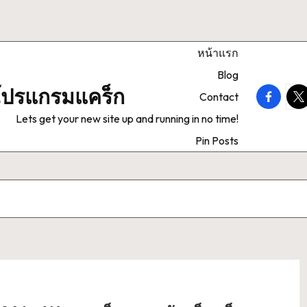
หน้าแรก
Blog
มโปรแกรมแคร็ก
faceboo
twi
Contact
Lets get your new site up and running in no time!
Pin Posts