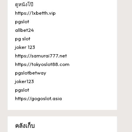
ดูหนังโป๊
https://1xbetth.vip
pgslot
allbet24
pg slot
joker 123
https://samurai777.net
https://tokyoslot88.com
pgslotbetway
joker123
pgslot
https://gogoslot.asia
คลังเก็บ