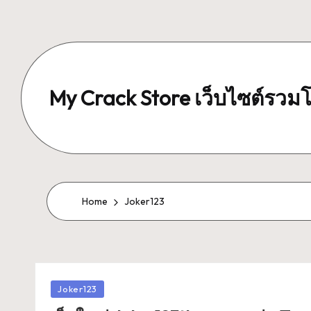
My Crack Store เว็บไซต์รว
Home
Joker123
Posted
Joker123
in