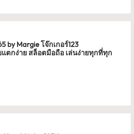
 65 by Margie โจ๊กเกอร์123
แตกง่าย สล็อตมือถือ เล่นง่ายทุกที่ทุก