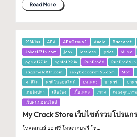
Read More
Posted
918Kiss
ABA
ABAGroup2
Audio
Baccarat
in
Joker123th.com
joox
lossless
lyrics
Music
pgslot77.in
pgslot99.in
PunPro66
PunPro66.in
sagame168th.com
sexybaccarat168.com
Slot
คาสิโน
คาสิโนออนไลน์
บทเพลง
บาคาร่า
บาคา
เกมยิงปลา
เนื้อร้อง
เนื้อเพลง
เพลง
เพลงคุณภาพ
เว็บพนันออนไลน์
My Crack Store เว็บไซต์รวมโปรแก
โหลดเกมส์ pc ฟรี โหลดเกมฟรี โห…