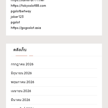
https://samurai777.net
https://tokyoslot88.com
pgslotbetway
joker123
pgslot
https://gogoslot.asia
คลังเก็บ
กรกฎาคม 2026
มิถุนายน 2026
พฤษภาคม 2026
เมษายน 2026
มีนาคม 2026