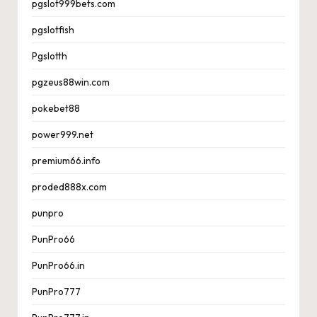
pgslot999bets.com
pgslotfish
Pgslotth
pgzeus88win.com
pokebet88
power999.net
premium66.info
proded888x.com
punpro
PunPro66
PunPro66.in
PunPro777