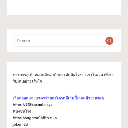
การบรรลุเป้าหมายมักมากับการตัดสินใจของเราในเวลาที่เรา
รับมันอย่างจริงใจ
เว็บสล็อตและบาคาร่าของโครตดีเว็บนี้เล่นแล้วรวยจัดๆ
https://918kissauto.xyz
หนังชนโรง
https://sagame168th.club
joker123