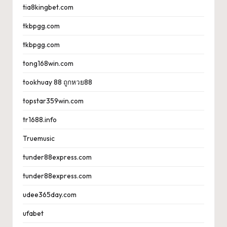
tia8kingbet.com
tkbpgg.com
tkbpgg.com
tong168win.com
tookhuay 88 ถูกหวย88
topstar359win.com
tr1688.info
Truemusic
tunder88express.com
tunder88express.com
udee365day.com
ufabet