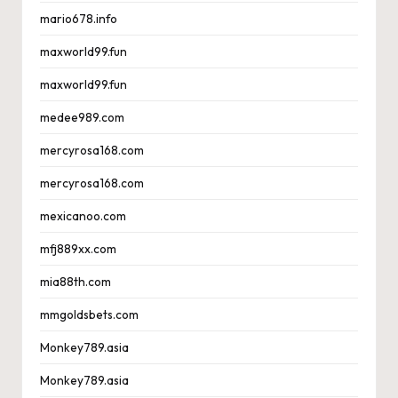
mario678.info
maxworld99.fun
maxworld99.fun
medee989.com
mercyrosa168.com
mercyrosa168.com
mexicanoo.com
mfj889xx.com
mia88th.com
mmgoldsbets.com
Monkey789.asia
Monkey789.asia