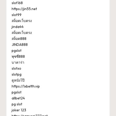
slot168
https://jin55.net
slot99
สล็อตเว็บตรง
jinda44
สล็อตเว็บตรง
สล็อต888
JINDA888
pgslot
พุซซี่888
บาคาร่า
slotxo
slotpg
ดูหนังโป๊
https://1xbetth.vip
pgslot
allbet24
pg slot
joker 123