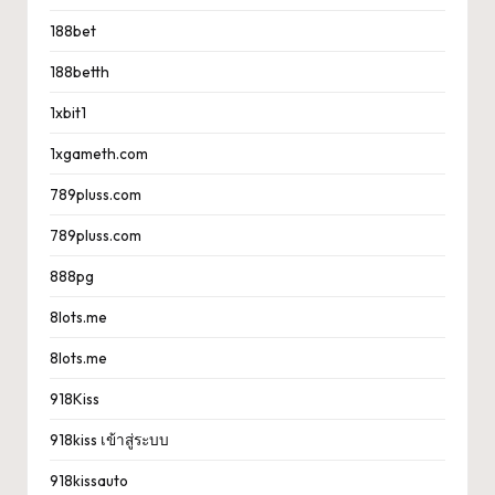
188bet
188betth
1xbit1
1xgameth.com
789pluss.com
789pluss.com
888pg
8lots.me
8lots.me
918Kiss
918kiss เข้าสู่ระบบ
918kissauto