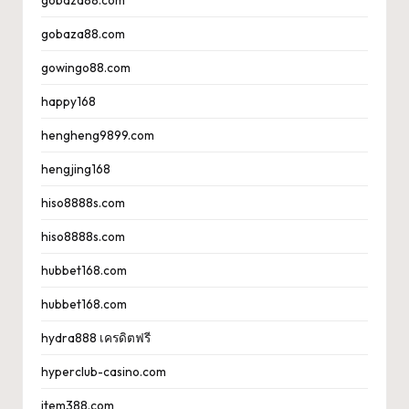
gobaza88.com
gobaza88.com
gowingo88.com
happy168
hengheng9899.com
hengjing168
hiso8888s.com
hiso8888s.com
hubbet168.com
hubbet168.com
hydra888 เครดิตฟรี
hyperclub-casino.com
item388.com