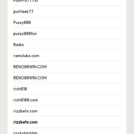
PunPro777.in
puntaek77
Pussy888
pussy888fun
Radio
ramclubx.com
RENO88WIN.COM
RENO88WIN.COM
rich818
rich8188.com
rizzbetx.com
rizzbetx.com
rockstar66m