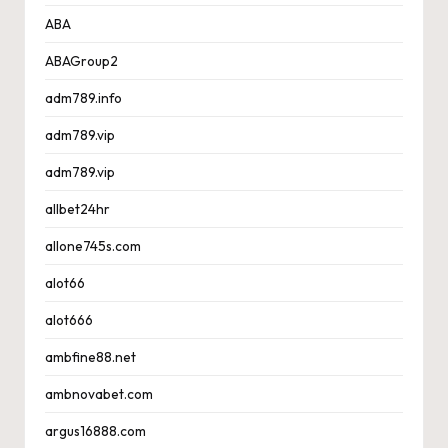
ABA
ABAGroup2
adm789.info
adm789.vip
adm789.vip
allbet24hr
allone745s.com
alot66
alot666
ambfine88.net
ambnovabet.com
argus16888.com