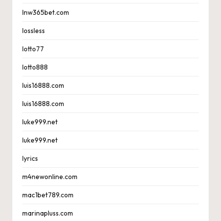
lnw365bet.com
lossless
lotto77
lotto888
luis16888.com
luis16888.com
luke999.net
luke999.net
lyrics
m4newonline.com
mac1bet789.com
marinapluss.com