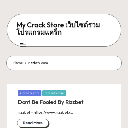
My Crack Store เว็บไซต์รวม
โปรแกรมแคร็ก
Home
rizzbetx.com
Posted
rizzbetx.com
rizzbetx.com
in
Dont Be Fooled By Rizzbet
rizzbet - https://www.rizzbetx…
Read More