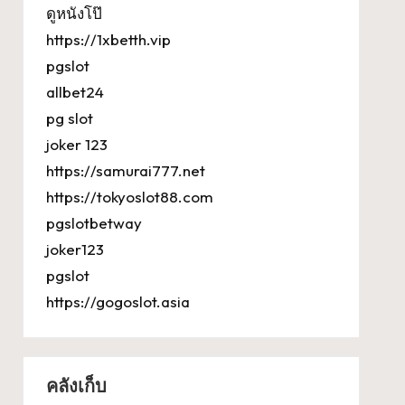
ดูหนังโป๊
https://1xbetth.vip
pgslot
allbet24
pg slot
joker 123
https://samurai777.net
https://tokyoslot88.com
pgslotbetway
joker123
pgslot
https://gogoslot.asia
คลังเก็บ