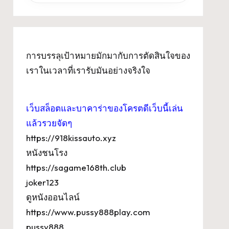
การบรรลุเป้าหมายมักมากับการตัดสินใจของ
เราในเวลาที่เรารับมันอย่างจริงใจ
เว็บสล็อตและบาคาร่าของโครตดีเว็บนี้เล่น
แล้วรวยจัดๆ
https://918kissauto.xyz
หนังชนโรง
https://sagame168th.club
joker123
ดูหนังออนไลน์
https://www.pussy888play.com
pussy888