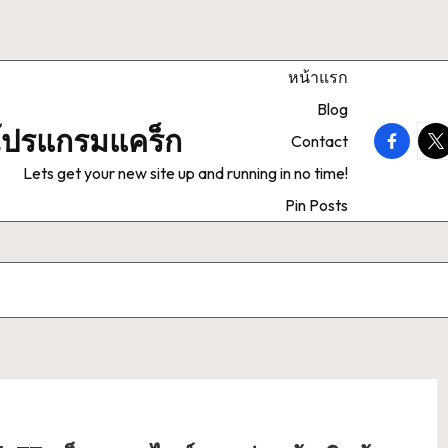
หน้าแรก
Blog
มโปรแกรมแคร็ก
faceboo
twi
Contact
Lets get your new site up and running in no time!
Pin Posts