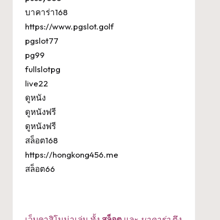
บาคาร่า168
https://www.pgslot.golf
pgslot77
pg99
fullslotpg
live22
ดูหนัง
ดูหนังฟรี
ดูหนังฟรี
สล็อต168
https://hongkong456.me
สล็อต66
เว็บคาสิโนน่าเล่น ทั้ง
สล็อต
และ
บาคาร่า
ตึง