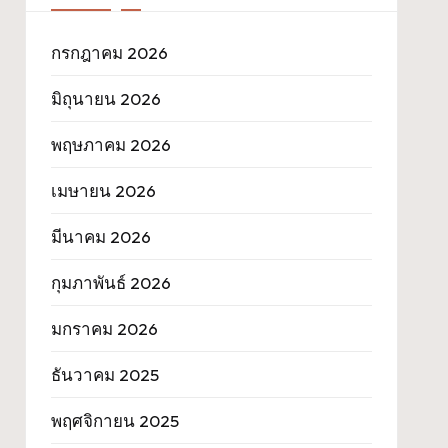
กรกฎาคม 2026
มิถุนายน 2026
พฤษภาคม 2026
เมษายน 2026
มีนาคม 2026
กุมภาพันธ์ 2026
มกราคม 2026
ธันวาคม 2025
พฤศจิกายน 2025