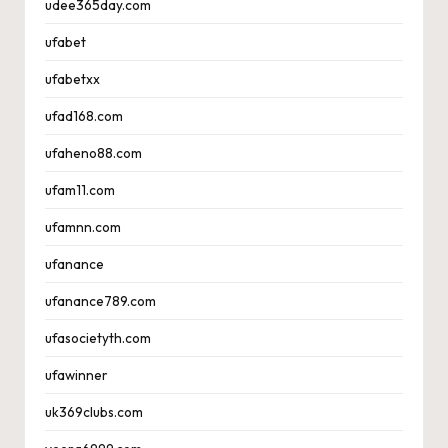
udee365day.com
ufabet
ufabetxx
ufad168.com
ufaheno88.com
ufam11.com
ufamnn.com
ufanance
ufanance789.com
ufasocietyth.com
ufawinner
uk369clubs.com