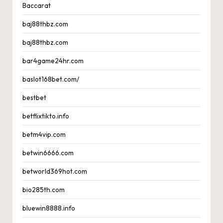
Baccarat
baj88thbz.com
baj88thbz.com
bar4game24hr.com
baslot168bet.com/
bestbet
betflixtikto.info
betm4vip.com
betwin6666.com
betworld369hot.com
bio285th.com
bluewin8888.info