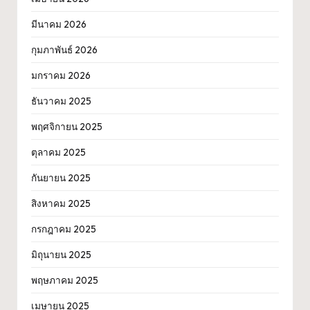
มีนาคม 2026
กุมภาพันธ์ 2026
มกราคม 2026
ธันวาคม 2025
พฤศจิกายน 2025
ตุลาคม 2025
กันยายน 2025
สิงหาคม 2025
กรกฎาคม 2025
มิถุนายน 2025
พฤษภาคม 2025
เมษายน 2025