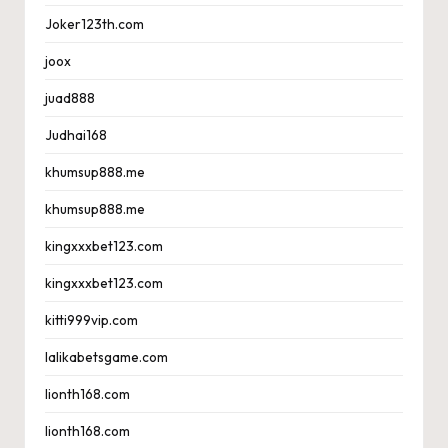
Joker123th.com
joox
juad888
Judhai168
khumsup888.me
khumsup888.me
kingxxxbet123.com
kingxxxbet123.com
kitti999vip.com
lalikabetsgame.com
lionth168.com
lionth168.com