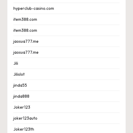
hyperclub-casino.com
item388.com
item388.com
jaosua777.me
jaosua777.me
Jili
Jilislot
jinda55
jinda888
Joker123
joker123auto
Joker123th