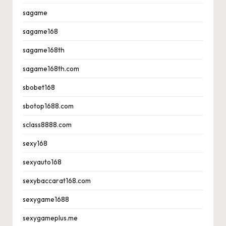
sagame
sagame168
sagame168th
sagame168th.com
sbobet168
sbotop1688.com
sclass8888.com
sexy168
sexyauto168
sexybaccarat168.com
sexygame1688
sexygameplus.me