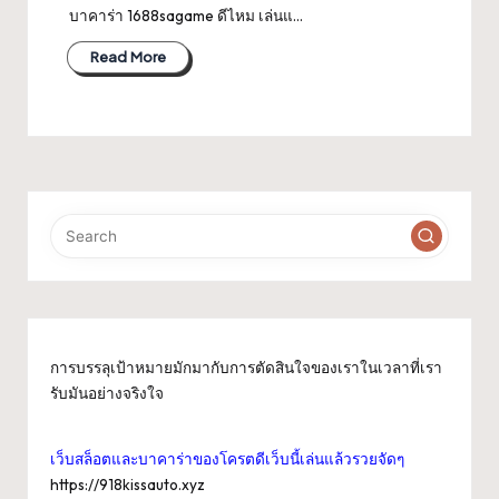
บาคาร่า 1688sagame ดีไหม เล่นแ…
Read More
การบรรลุเป้าหมายมักมากับการตัดสินใจของเราในเวลาที่เรา
รับมันอย่างจริงใจ
เว็บสล็อตและบาคาร่าของโครตดีเว็บนี้เล่นแล้วรวยจัดๆ
https://918kissauto.xyz