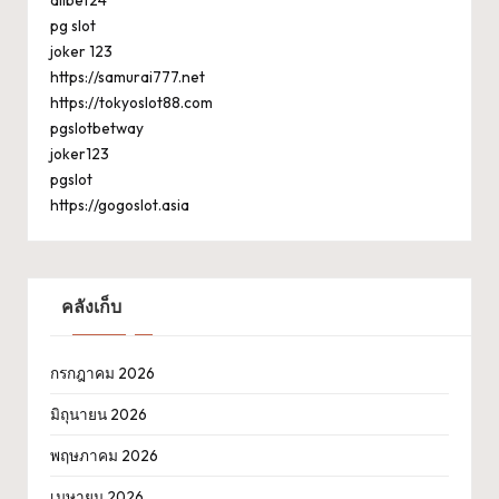
allbet24
pg slot
joker 123
https://samurai777.net
https://tokyoslot88.com
pgslotbetway
joker123
pgslot
https://gogoslot.asia
คลังเก็บ
กรกฎาคม 2026
มิถุนายน 2026
พฤษภาคม 2026
เมษายน 2026