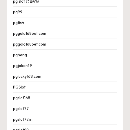
pg slot เว็บตรง
pg99
pgfish
pggold168bet.com
pggold168bet.com
pgheng
pgjoker69
pglucky168.com
PGSlot
pgslot168
pgslot77
pgslot77.in