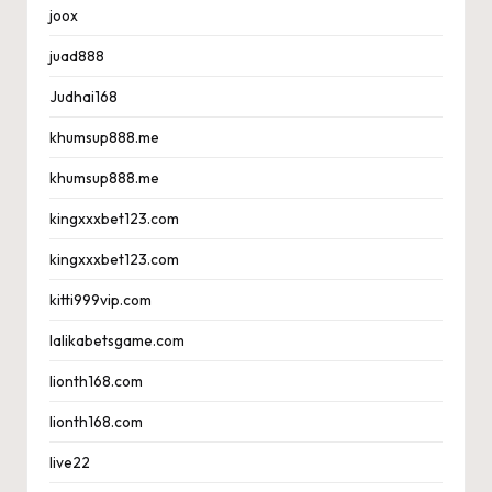
joox
juad888
Judhai168
khumsup888.me
khumsup888.me
kingxxxbet123.com
kingxxxbet123.com
kitti999vip.com
lalikabetsgame.com
lionth168.com
lionth168.com
live22