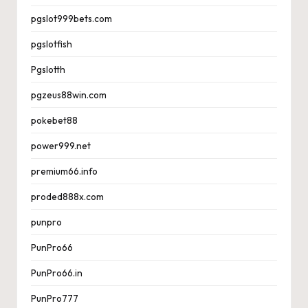
pgslot999bets.com
pgslotfish
Pgslotth
pgzeus88win.com
pokebet88
power999.net
premium66.info
proded888x.com
punpro
PunPro66
PunPro66.in
PunPro777