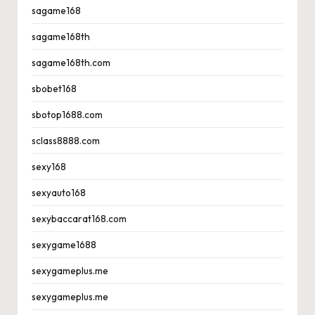
sagame168
sagame168th
sagame168th.com
sbobet168
sbotop1688.com
sclass8888.com
sexy168
sexyauto168
sexybaccarat168.com
sexygame1688
sexygameplus.me
sexygameplus.me