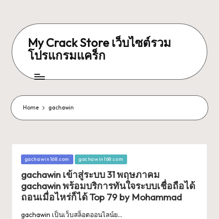
My Crack Store เว็บไซต์รวม
โปรแกรมแคร็ก
Home
gachawin
Posted
gachawin168.com
gachawin168.com
in
gachawin เข้าสู่ระบบ 31 พฤษภาคม
gachawin พร้อมบริการทันใจระบบเชื่อถือได้
ถอนเมื่อไหร่ก็ได้ Top 79 by Mohammad
gachawin เป็นเว็บสล็อตออนไลน์ย…