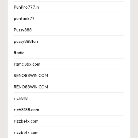
PunPro777.in
puntaek77
Pussy888
pussy888fun
Radio
ramclubx.com
RENO88WIN.COM
RENO88WIN.COM
rich818
rich8188.com
rizzbetx.com
rizzbetx.com