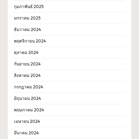
กุมภาพันธ์ 2025
มกราคม 2025
ธันวาคม 2024
พฤศจิกายน 2024
ตุลาคม 2024
กันยายน 2024
สิงหาคม 2024
กรกฎาคม 2024
มิถุนายน 2024
พฤษภาคม 2024
เมษายน 2024
มีนาคม 2024