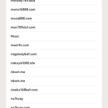
Monkey789.asia
mono16888.com
moza888.com
mun789slot.com
Music
mwin9s.com
nagawaybet.com
nakoya1688.site
nbwin.me
nbwin.me
niseko168bet.com
no1huay
no1huay.com