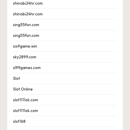
shinobi24hr.com
shinobi24hr.com
sing55fun.com
sing55fun.com
six9game.win
sky2899.com
sl99games.com
Slot
Slot Online
slot1111ok.com
slot1111ok.com
slot168