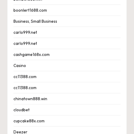
boonlert1688.com
Business, Small Business
carlo999.net
carlo999.net
cashgame168x.com
Casino
cc11388.com
cc11388.com
chinatown888.win
cloudbet
cupcake88x.com
Deezer