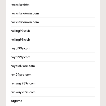
rockstar66m
rockstar66win.com
rockstar66win.com
rolling99.club
rolling99.club
royal99y.com
royal99y.com
royaleluxee.com
run24pro.com
runway789s.com
runway789s.com
sagame