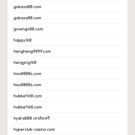
gobaza88.com
gobaza88.com
gowingo88.com
happy168
hengheng9899.com
hengjing168
hiso8888s.com
hiso8888s.com
hubbet168.com
hubbet168.com
hydra888 เครดิตฟรี
hyperclub-casino.com