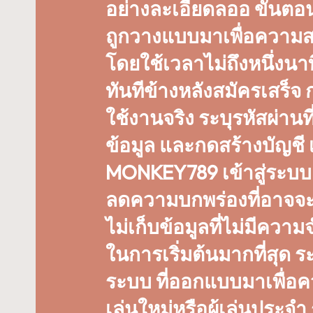
อย่างละเอียดลออ ขั้น
ถูกวางแบบมาเพื่อความสะ
โดยใช้เวลาไม่ถึงหนึ่งนา
ทันทีข้างหลังสมัครเสร็จ 
ใช้งานจริง ระบุรหัสผ่านท
ข้อมูล และกดสร้างบัญชี 
MONKEY789 เข้าสู่ระบบ 
ลดความบกพร่องที่อาจจะเก
ไม่เก็บข้อมูลที่ไม่มีความจ
ในการเริ่มต้นมากที่สุด 
ระบบ ที่ออกแบบมาเพื่อคว
เล่นใหม่หรือผู้เล่นประจ