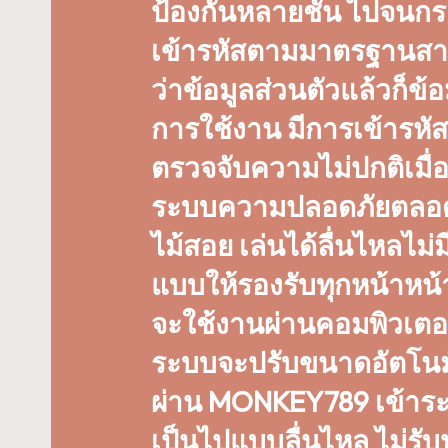
ป้องกันหลายชั้น ไปจนกระ
เข้ารหัสตามมาตรฐานสากล
ว่าข้อมูลส่วนตัวแล้วก็ข
การใช้งาน มีการเข้ารหั
ตรวจจับความไม่ปกติเมื
ระบบความปลอดภัยตลอด 1 
ไม้สอย เล่นได้ลื่นไหลไม
แบบให้รองรับทุกหน้าหน้า
จะใช้งานผ่านคอมพิวเตอร
ระบบจะปรับขนาดอัตโนมั
ผ่าน MONKEY789 เข้าระ
เป็นไปแบบลื่นไหล ไม่รั