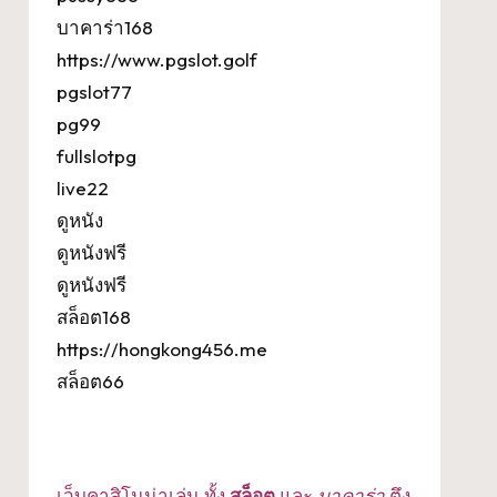
บาคาร่า168
https://www.pgslot.golf
pgslot77
pg99
fullslotpg
live22
ดูหนัง
ดูหนังฟรี
ดูหนังฟรี
สล็อต168
https://hongkong456.me
สล็อต66
เว็บคาสิโนน่าเล่น ทั้ง
สล็อต
และ
บาคาร่า
ตึง