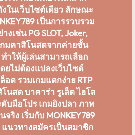
งในเว็บไซต์เดียว
ลักษณะ
MONKEY789 เป็นการรวบรวม
างเช่น PG SLOT, Joker,
เกมคาสิโนสดจากค่ายชั้น
ำให้ผู้เล่นสามารถเลือก
ยไม่ต้องแปลงเว็บไซต์
ล็อต รวมเกมแตกง่าย RTP
สิโนสด บาคาร่า รูเล็ต ไฮโล
ดับมือโปร เกมยิงปลา ภาพ
เงินจริง เริ่มกับ MONKEY789
ตอน แนวทางสมัครเป็นสมาชิก