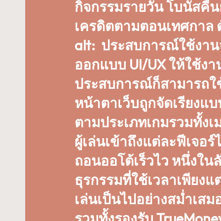
กิจกรรมรายวัน โบนัสคืน
เครดิตตามตอนเทศกาล ต
alt:
ประสบการณ์ใช้งาน
ออกแบบ UI/UX ให้ใช้งานง่า
ประสบการณ์ก็สามารถใช้ง
หน้าตาเว็บถูกจัดเรียงแบ
ตามประเภทเกมรวมทั้งเมนู
ผู้เล่นเข้าถึงแต่ละฟีเจอ
ถอนออโต้เร็วไว หนึ่งใน
ธุรกรรมที่ใช้เวลาเพียงแต่
เล่นเป็นไปอย่างสม่ำเสมอ
รวมทั้งรองรับ TrueMoney