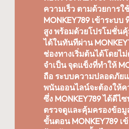
ความเร็ว ตามด้วยการใช
MONKEY789 เข้าระบบ ท
สูง พร้อมด้วยโปรโมชั่นคุ
ได้ในทันทีผ่าน MONKEY78
ช่องทางเริ่มต้นได้โดยไ
จำเป็น จุดแข็งที่ทำให้ 
ถือ ระบบความปลอดภัยแล้
พนันออนไลน์จะต้องให้
ซึ่ง MONKEY789 ได้ดีไซน
ตรวจดูและคุ้มครองข้อมูลผู
ขั้นตอน MONKEY789 เข้า