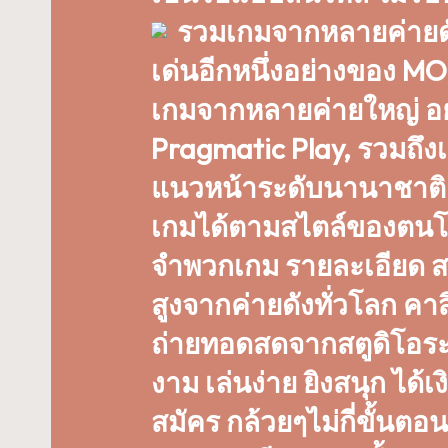
รวมเกมจากหลายค่ายดั
เด่นอีกหนึ่งอย่างของ 
เกมจากหลายค่ายใหญ่ อย่
Pragmatic Play, รวมถึง
แนวหน้าระดับนานาชาติ ท
เกมได้ตามสไตล์ของตนโด
จำพวกเกม รายละเอียด ส
สูงจากค่ายดังทั่วโลก คา
ถ่ายทอดสดจากสตูดิโอระ
งาม เล่นง่าย ยิงสนุก ได้
สมัคร กล้วยๆไม่กี่ขั้น