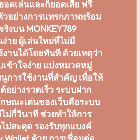
ยอดเล่นและก็ยอดเสีย ฟรี
ัวอย่างการแทรกภาพพร้อม
จริงบน MONKEY789
ย ผู้เล่นใหม่ที่ไม่มี
านได้โดยทันที ด้วยเหตุว่า
บเข้าใจง่าย แบ่งหมวดหมู่
การใช้งานที่สำคัญ เพื่อให้
ร์ได้อย่างรวดเร็ว ระบบฝาก
ลักษณะเด่นของเว็บคือระบบ
ไม่กี่วินาที ช่วยทำให้การ
ไม่สะดุด รองรับทุกแบงค์
 Wallet ด้วย การเชื่อมต่อ