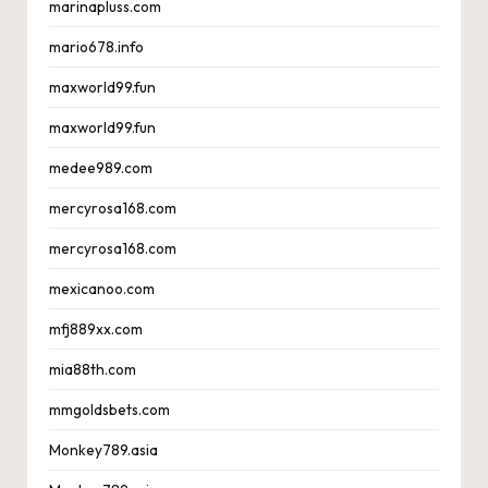
marinapluss.com
mario678.info
maxworld99.fun
maxworld99.fun
medee989.com
mercyrosa168.com
mercyrosa168.com
mexicanoo.com
mfj889xx.com
mia88th.com
mmgoldsbets.com
Monkey789.asia