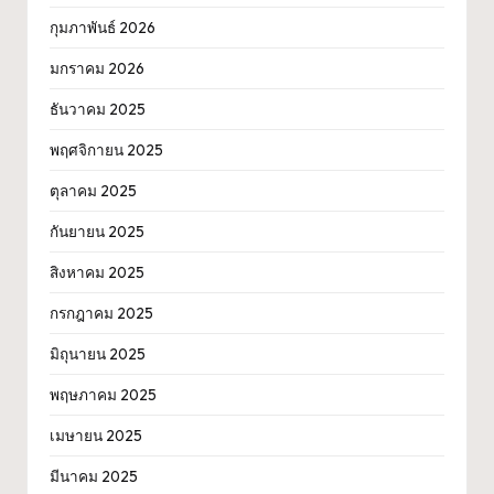
กุมภาพันธ์ 2026
มกราคม 2026
ธันวาคม 2025
พฤศจิกายน 2025
ตุลาคม 2025
กันยายน 2025
สิงหาคม 2025
กรกฎาคม 2025
มิถุนายน 2025
พฤษภาคม 2025
เมษายน 2025
มีนาคม 2025