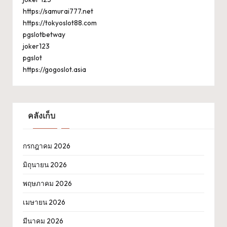
https://samurai777.net
https://tokyoslot88.com
pgslotbetway
joker123
pgslot
https://gogoslot.asia
คลังเก็บ
กรกฎาคม 2026
มิถุนายน 2026
พฤษภาคม 2026
เมษายน 2026
มีนาคม 2026