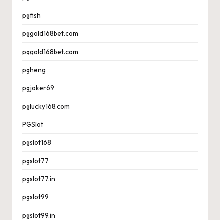
pgfish
pggold168bet.com
pggold168bet.com
pgheng
pgjoker69
pglucky168.com
PGSlot
pgslot168
pgslot77
pgslot77.in
pgslot99
pgslot99.in