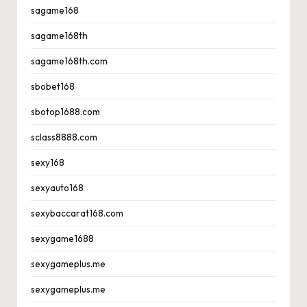
sagame168
sagame168th
sagame168th.com
sbobet168
sbotop1688.com
sclass8888.com
sexy168
sexyauto168
sexybaccarat168.com
sexygame1688
sexygameplus.me
sexygameplus.me