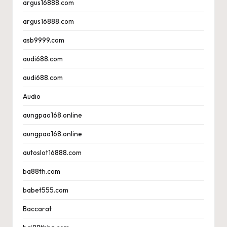
argus16888.com
argus16888.com
asb9999.com
audi688.com
audi688.com
Audio
aungpao168.online
aungpao168.online
autoslot16888.com
ba88th.com
babet555.com
Baccarat