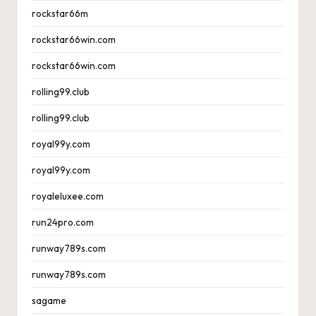
rockstar66m
rockstar66win.com
rockstar66win.com
rolling99.club
rolling99.club
royal99y.com
royal99y.com
royaleluxee.com
run24pro.com
runway789s.com
runway789s.com
sagame