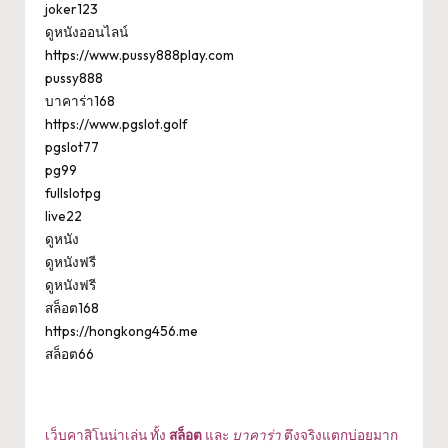
joker123
ดูหนังออนไลน์
https://www.pussy888play.com
pussy888
บาคาร่า168
https://www.pgslot.golf
pgslot77
pg99
fullslotpg
live22
ดูหนัง
ดูหนังฟรี
ดูหนังฟรี
สล็อต168
https://hongkong456.me
สล็อต66
เว็บคาสิโนน่าเล่น ทั้ง
สล็อต
และ
บาคาร่า
ตึงจริงแตกบ่อยมาก