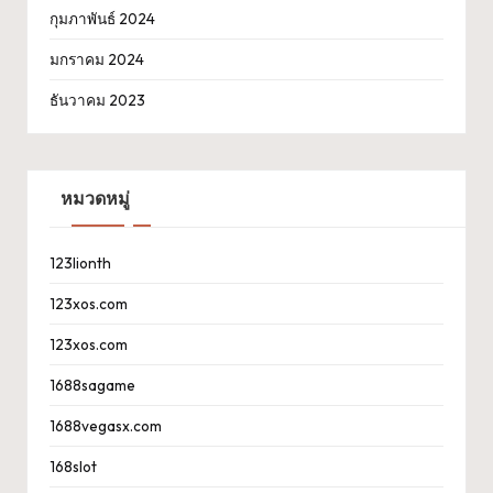
กุมภาพันธ์ 2024
มกราคม 2024
ธันวาคม 2023
หมวดหมู่
123lionth
123xos.com
123xos.com
1688sagame
1688vegasx.com
168slot