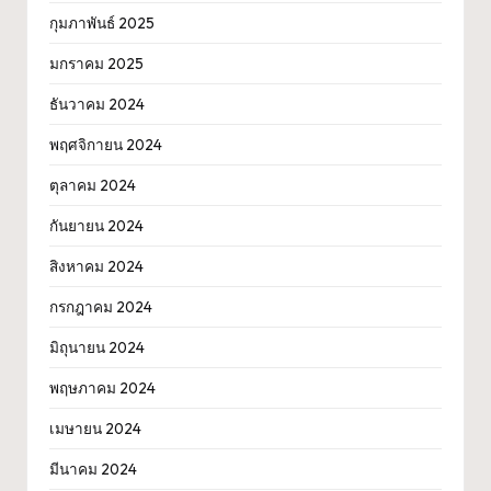
กุมภาพันธ์ 2025
มกราคม 2025
ธันวาคม 2024
พฤศจิกายน 2024
ตุลาคม 2024
กันยายน 2024
สิงหาคม 2024
กรกฎาคม 2024
มิถุนายน 2024
พฤษภาคม 2024
เมษายน 2024
มีนาคม 2024