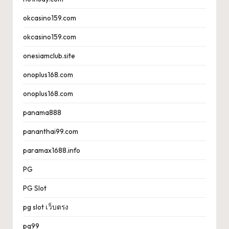
okcasino159.com
okcasino159.com
onesiamclub.site
onoplus168.com
onoplus168.com
panama888
pananthai99.com
paramax1688.info
PG
PG Slot
pg slot เว็บตรง
pg99