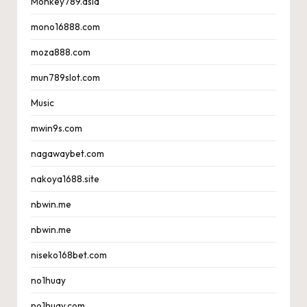
Monkey789.asia
mono16888.com
moza888.com
mun789slot.com
Music
mwin9s.com
nagawaybet.com
nakoya1688.site
nbwin.me
nbwin.me
niseko168bet.com
no1huay
no1huay.com